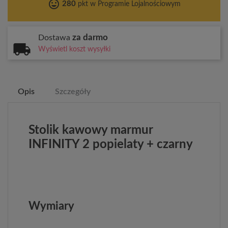
tag_faces
280
pkt w Programie Lojalnościowym
za darmo
Dostawa
Wyświetl koszt wysyłki
Opis
Szczegóły
Stolik kawowy marmur
INFINITY 2 popielaty + czarny
Wymiary