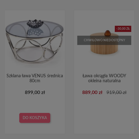
-30,00 ZŁ
CHWILOWO NIEDOSTĘPNY
Szklana ława VENUS średnica
Ława okrągła WOODY
80cm
okleina naturalna
899,00 zł
889,00 zł
919,00 zł
DO KOSZYKA