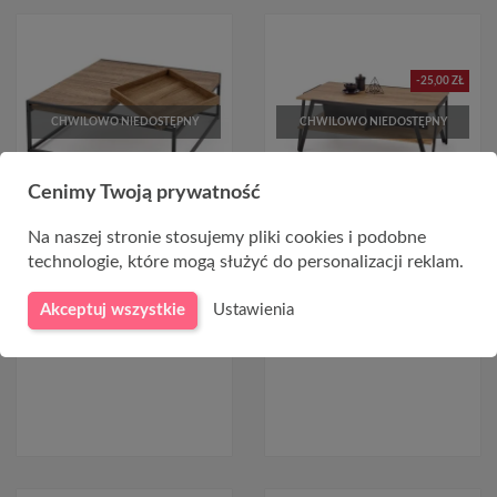
-25,00 ZŁ
CHWILOWO NIEDOSTĘPNY
CHWILOWO NIEDOSTĘPNY
Cenimy Twoją prywatność
Na naszej stronie stosujemy pliki cookies i podobne
Duża nowoczesna ława
Ława z metalowymi nogami
technologie, które mogą służyć do personalizacji reklam.
FREGATA orzech miodowy /
VOLTA dąb złoty
czarny
488,00 zł
513,00 zł
Akceptuj wszystkie
Ustawienia
517,00 zł