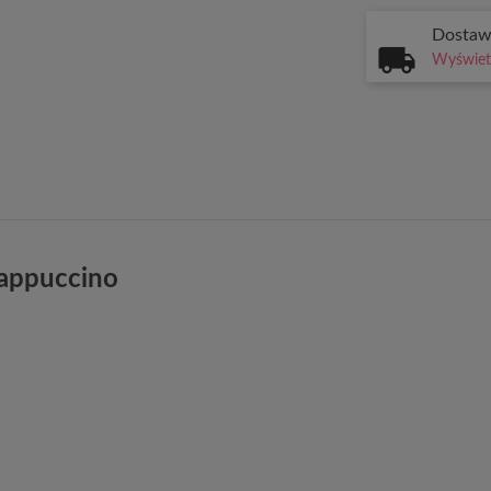
Dosta
Wyświetl
cappuccino