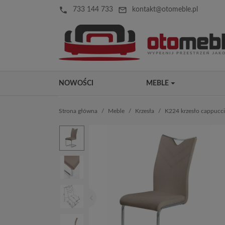
local_phone
mail_outline
733 144 733
kontakt@otomeble.pl
NOWOŚCI
MEBLE
Strona główna
Meble
Krzesła
K224 krzesło cappucc