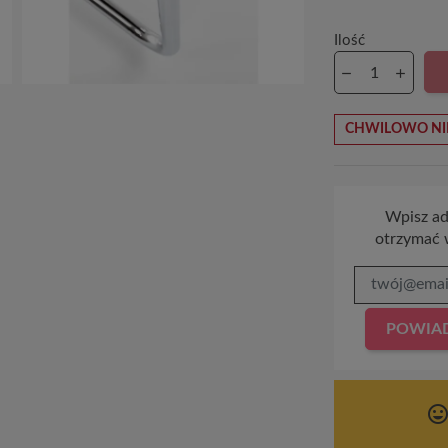
Ilość
CHWILOWO NI
Wpisz adr
otrzymać 
POWIAD
tag_face