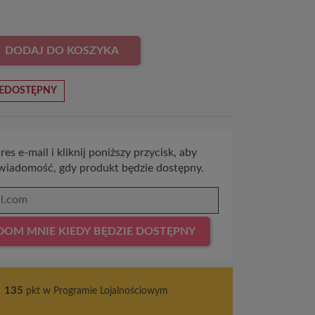
DODAJ DO KOSZYKA
EDOSTĘPNY
es e-mail i kliknij poniższy przycisk, aby
wiadomość, gdy produkt będzie dostępny.
OM MNIE KIEDY BĘDZIE DOSTĘPNY
s
135
pkt w Programie Lojalnościowym