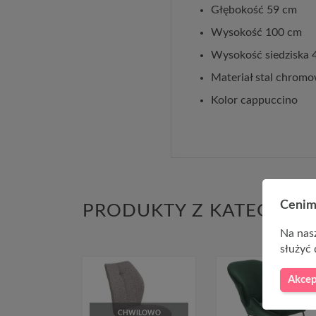
Głębokość 59 cm
Wysokość 100 cm
Wysokość siedziska 
Materiał stal chromo
Kolor cappuccino
Cenim
PRODUKTY Z KATEGORII
Na nasz
służyć 
Akcep
-50,00 Z
CHWILOWO