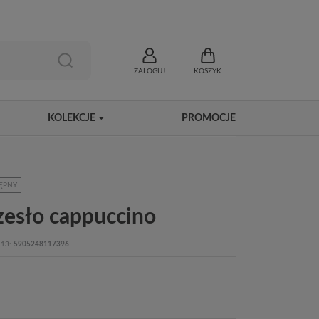
ZALOGUJ
KOSZYK
KOLEKCJE
PROMOCJE
ĘPNY
zesło cappuccino
13
5905248117396