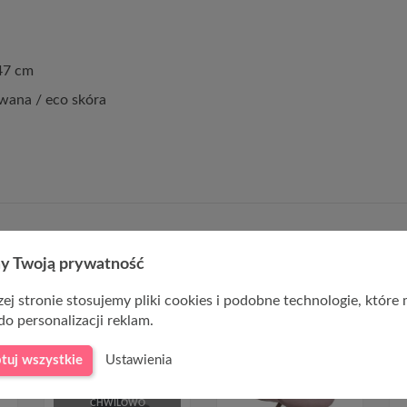
47 cm
wana / eco skóra
y Twoją prywatność
ej stronie stosujemy pliki cookies i podobne technologie, które
do personalizacji reklam.
tuj wszystkie
Ustawienia
Ł
-30,00 ZŁ
CHWILOWO