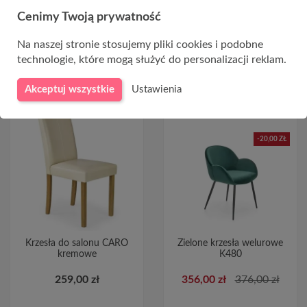
Cenimy Twoją prywatność
Na naszej stronie stosujemy pliki cookies i podobne
technologie, które mogą służyć do personalizacji reklam.
Akceptuj wszystkie
Ustawienia
-20,00 ZŁ
Krzesła do salonu CARO
Zielone krzesła welurowe
kremowe
K480
259,00 zł
356,00 zł
376,00 zł