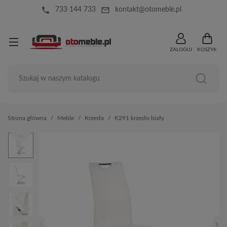
local_phone
mail_outline
733 144 733
kontakt@otomeble.pl
ZALOGUJ
KOSZYK
Strona główna
Meble
Krzesła
K291 krzesło biały