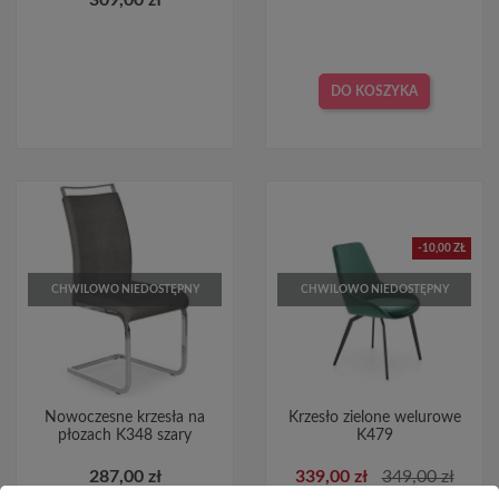
DO KOSZYKA
-10,00 ZŁ
CHWILOWO NIEDOSTĘPNY
CHWILOWO NIEDOSTĘPNY
Nowoczesne krzesła na
Krzesło zielone welurowe
płozach K348 szary
K479
287,00 zł
339,00 zł
349,00 zł