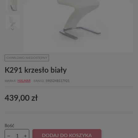
CHWILOWO NIEDOSTĘPNY
K291 krzesło biały
MARKA
HALMAR
EAN13
5905248117921
439,00 zł
Ilość
DODAJ DO KOSZYKA