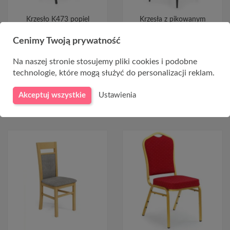
Krzesło K473 popiel
Krzesła z pikowanym
oparciem K292 popielaty
306,00 zł
Cenimy Twoją prywatność
134,00 zł
Na naszej stronie stosujemy pliki cookies i podobne
technologie, które mogą służyć do personalizacji reklam.
DO KOSZYKA
DO KOSZYKA
Akceptuj wszystkie
Ustawienia