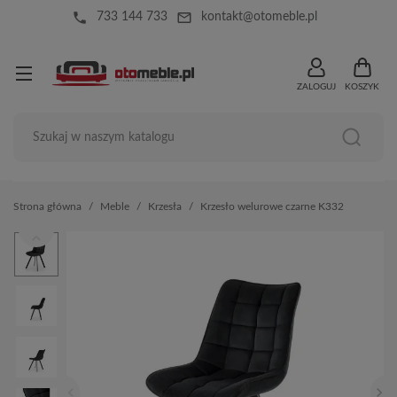
local_phone
mail_outline
733 144 733
kontakt@otomeble.pl
ZALOGUJ
KOSZYK
Strona główna
Meble
Krzesła
Krzesło welurowe czarne K332