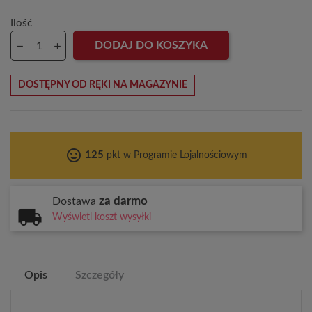
Ilość
DODAJ DO KOSZYKA
DOSTĘPNY OD RĘKI NA MAGAZYNIE
tag_faces
125
pkt w Programie Lojalnościowym
za darmo
Dostawa
Wyświetl koszt wysyłki
Opis
Szczegóły