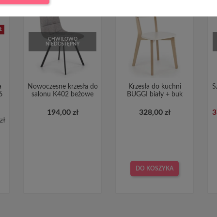
Ł
CHWILOWO
NIEDOSTĘPNY
a
Nowoczesne krzesła do
Krzesła do kuchni
S
6
salonu K402 beżowe
BUGGI biały + buk
194,00 zł
328,00 zł
3
zł
DO KOSZYKA