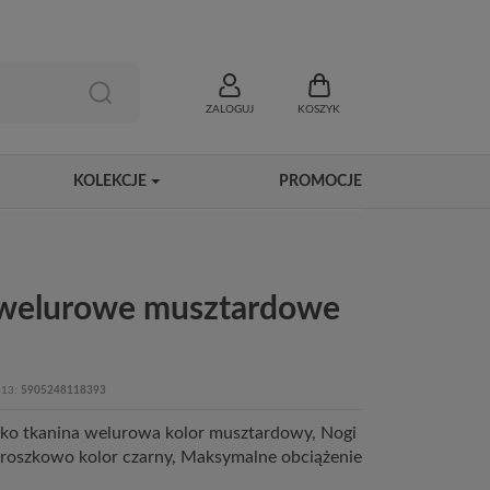
ZALOGUJ
KOSZYK
KOLEKCJE
PROMOCJE
 welurowe musztardowe
13
5905248118393
isko tkanina welurowa kolor musztardowy, Nogi
roszkowo kolor czarny, Maksymalne obciążenie