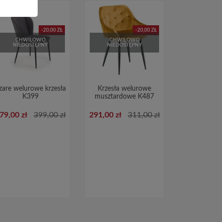
-20,00 ZŁ
-20,00 ZŁ
CHWILOWO
CHWILOWO
NIEDOSTĘPNY
NIEDOSTĘPNY
zare welurowe krzesła
Krzesła welurowe
K399
musztardowe K487
79,00 zł
399,00 zł
291,00 zł
311,00 zł