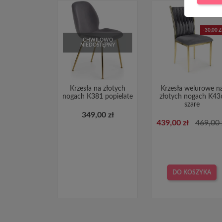
-30,00 Z
CHWILOWO
NIEDOSTĘPNY
Krzesła na złotych
Krzesła welurowe n
nogach K381 popielate
złotych nogach K43
szare
349,00 zł
439,00 zł
469,00 
DO KOSZYKA