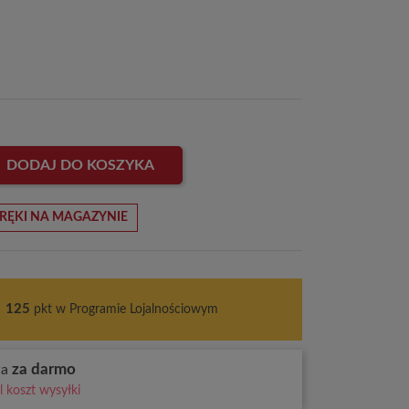
DODAJ DO KOSZYKA
RĘKI NA MAGAZYNIE
s
125
pkt w Programie Lojalnościowym
za darmo
wa
 koszt wysyłki