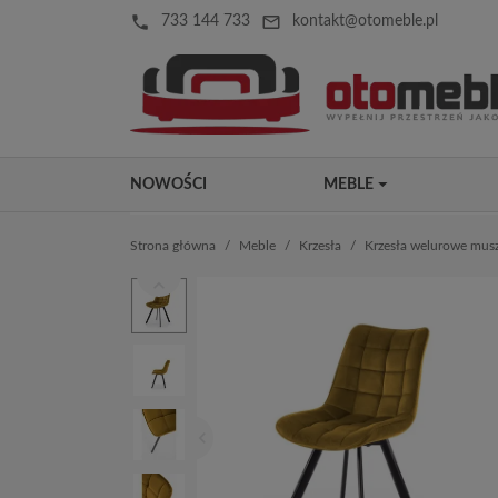
local_phone
mail_outline
733 144 733
kontakt@otomeble.pl
NOWOŚCI
MEBLE
Strona główna
Meble
Krzesła
Krzesła welurowe mus