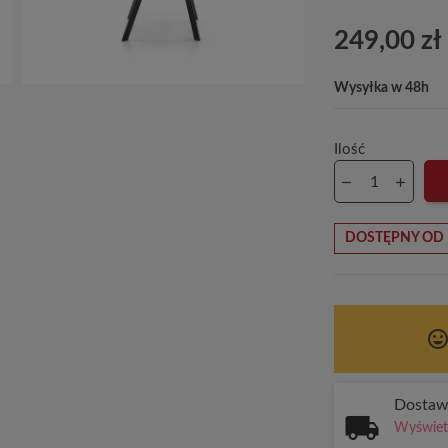
249,00 zł
Wysyłka w 48h
Ilość
DOSTĘPNY OD 
tag_face
Dosta
Wyświetl