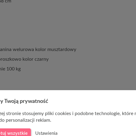
48 cm
tkanina welurowa kolor musztardowy
proszkowo kolor czarny
ie 100 kg
y Twoją prywatność
ej stronie stosujemy pliki cookies i podobne technologie, które
do personalizacji reklam.
tuj wszystkie
Ustawienia