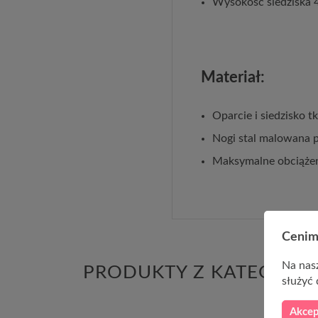
Wysokość siedziska 
Materiał:
Oparcie i siedzisko 
Nogi stal malowana 
Maksymalne obciążen
Cenim
Na nasz
PRODUKTY Z KATEGORII
służyć 
Akcep