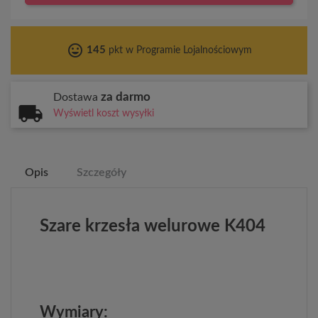
tag_faces
145
pkt w Programie Lojalnościowym
za darmo
Dostawa
Wyświetl koszt wysyłki
Opis
Szczegóły
Szare krzesła welurowe K404
Wymiary: