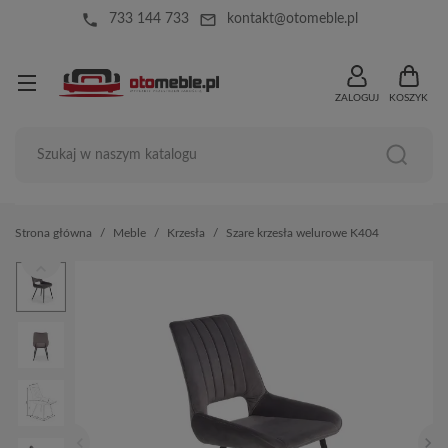
local_phone
mail_outline
733 144 733
kontakt@otomeble.pl
ZALOGUJ
KOSZYK
Strona główna
Meble
Krzesła
Szare krzesła welurowe K404