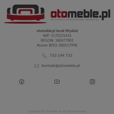
otomeble.pl Jacek Wyskiel
NIP: 5170225433
REGON: 180477001
Numer BDO: 000517998
733 144 733
kontakt@otomeble.pl
Copyright © otomeble.pl. All rights reserved.