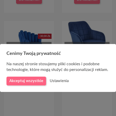
-30,00 ZŁ
CHWILOWO NIEDOSTĘPNY
CHWILOWO NIEDOSTĘPNY
Cenimy Twoją prywatność
Na naszej stronie stosujemy pliki cookies i podobne
technologie, które mogą służyć do personalizacji reklam.
Krzesło granatowe welurowe
Krzesło na złotych nogach
K410
K306 granatowy
Akceptuj wszystkie
Ustawienia
469,00 zł
499,00 zł
509,00 zł