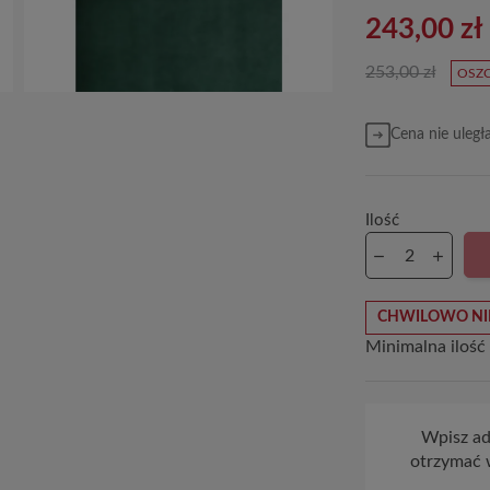
243,00 zł
253,00 zł
OSZC
Cena nie uległ
Ilość
CHWILOWO NI
Minimalna ilość
Wpisz adr
otrzymać 