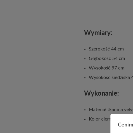
Wymiary:
Szerokość 44 cm
Głębokość 54 cm
Wysokość 97 cm
Wysokość siedziska 
Wykonanie:
Materiał tkanina vel
Kolor ciemny zielony
Cenim