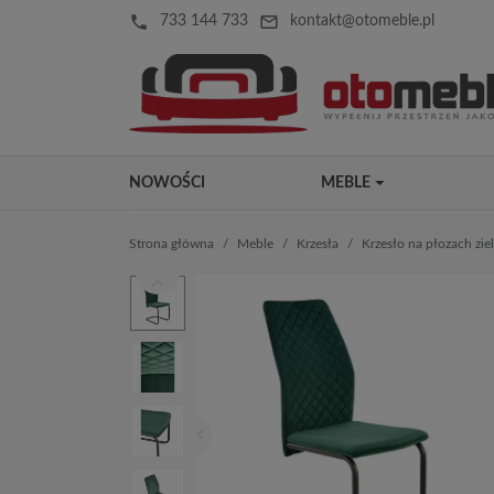
local_phone
mail_outline
733 144 733
kontakt@otomeble.pl
NOWOŚCI
MEBLE
Strona główna
Meble
Krzesła
Krzesło na płozach zi