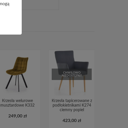
 mogą
CHWILOWO
NIEDOSTĘPNY
Krzesła welurowe
Krzesła tapicerowane z
musztardowe K332
podłokietnikami K274
ciemny popiel
249,00 zł
423,00 zł