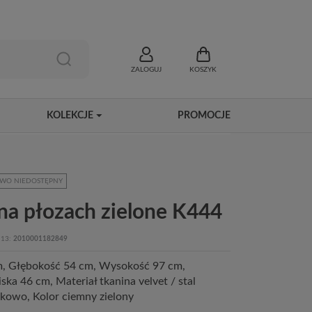
ZALOGUJ
KOSZYK
KOLEKCJE
PROMOCJE
WO NIEDOSTĘPNY
na płozach zielone K444
13
2010001182849
m, Głębokość 54 cm, Wysokość 97 cm,
ka 46 cm, Materiał tkanina velvet / stal
kowo, Kolor ciemny zielony