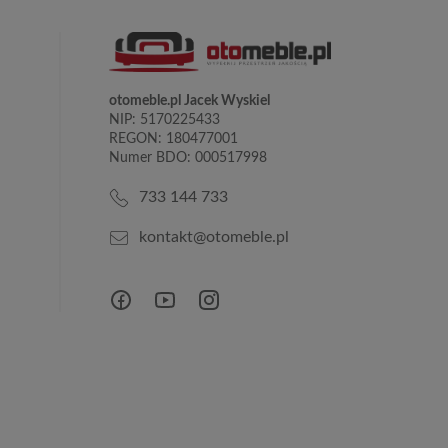
otomeble.pl Jacek Wyskiel
NIP: 5170225433
REGON: 180477001
Numer BDO: 000517998
733 144 733
kontakt@otomeble.pl