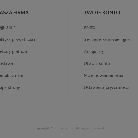
ASZA FIRMA
TWOJE KONTO
regulamin
konto
polityka prywatności
śledzenie zamówień gości
metody płatności
zaloguj się
dostawa
utwórz konto
kontakt z nami
moje powiadomienia
mapa strony
ustawienia prywatności
Copyright © otomeble.pl. All rights reserved.