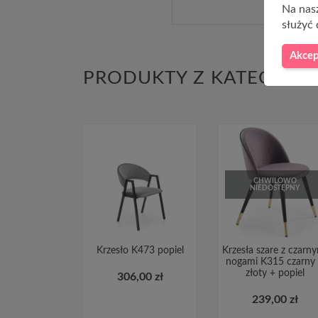
Na nasz
służyć 
Akcep
PRODUKTY Z KATEGORII
CHWILOWO
NIEDOSTĘPNY
Krzesło K473 popiel
Krzesła szare z czarn
nogami K315 czarny
złoty + popiel
306,00 zł
239,00 zł