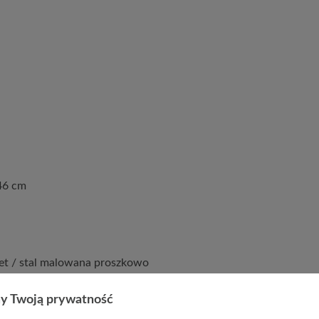
46 cm
vet / stal malowana proszkowo
y Twoją prywatność