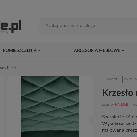
POMIESZCZENIA
AKCESORIA MEBLOWE
elone K444
-10,00 ZŁ
CHWILO
Krzesło 
MARKA
HALMAR
EAN
Szerokość 44 c
Wysokość siedzis
malowana prosz