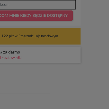
OM MNIE KIEDY BĘDZIE DOSTĘPNY
s
122
pkt w Programie Lojalnościowym
za darmo
wa
 koszt wysyłki