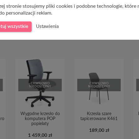
ej stronie stosujemy pliki cookies i podobne technologie, które
do personalizacji reklam.
tuj wszystkie
Ustawienia
CHWILOWO
CHWILOWO
NIEDOSTĘPNY
NIEDOSTĘPNY
Wygodne krzesło do
Krzesła szare
ro
komputera POP
tapicerowane K461
popielaty
189,00 zł
1 459,00 zł