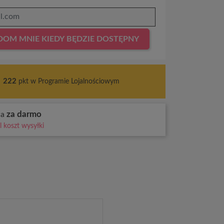
OM MNIE KIEDY BĘDZIE DOSTĘPNY
s
222
pkt w Programie Lojalnościowym
za darmo
wa
 koszt wysyłki