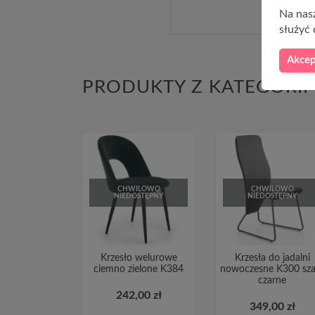
Na nasz
służyć 
Akcep
PRODUKTY Z KATEGORII
CHWILOWO
CHWILOWO
NIEDOSTĘPNY
NIEDOSTĘPNY
Krzesło welurowe
Krzesła do jadalni
ciemno zielone K384
nowoczesne K300 sza
czarne
242,00 zł
349,00 zł