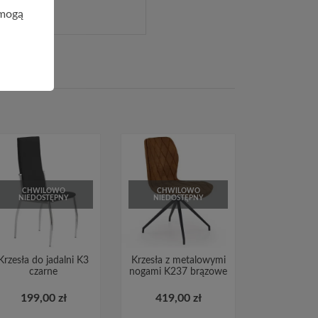
 mogą
CHWILOWO
CHWILOWO
NIEDOSTĘPNY
NIEDOSTĘPNY
Krzesła do jadalni K3
Krzesła z metalowymi
czarne
nogami K237 brązowe
199,00 zł
419,00 zł