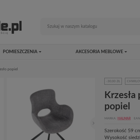
POMIESZCZENIA
AKCESORIA MEBLOWE
esło popiel
-30,00 ZŁ
CHWILO
Krzesła 
popiel
MARKA
HALMAR
EAN
Szerokość 59 c
Wysokość siedzi