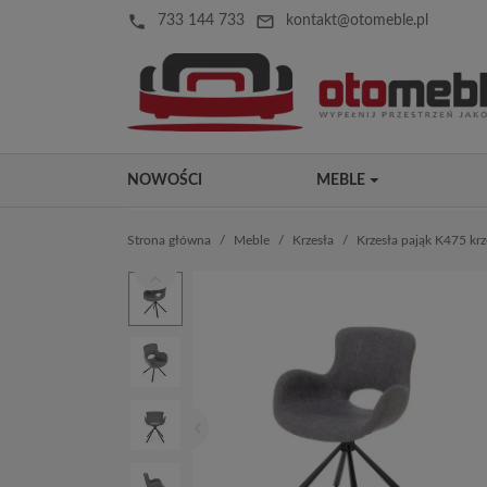
local_phone
mail_outline
733 144 733
kontakt@otomeble.pl
NOWOŚCI
MEBLE
Strona główna
Meble
Krzesła
Krzesła pająk K475 krz