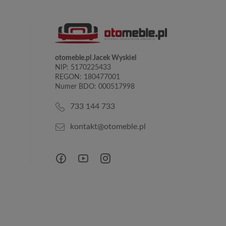
otomeble.pl Jacek Wyskiel
NIP: 5170225433
REGON: 180477001
Numer BDO: 000517998
733 144 733
kontakt@otomeble.pl