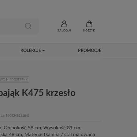
ZALOGUJ
KOSZYK
KOLEKCJE
PROMOCJE
WO NIEDOSTĘPNY
pająk K475 krzesło
13
5905248121041
m, Głębokość 58 cm, Wysokość 81 cm,
ska 48 cm, Materiał tkanina / stal malowana