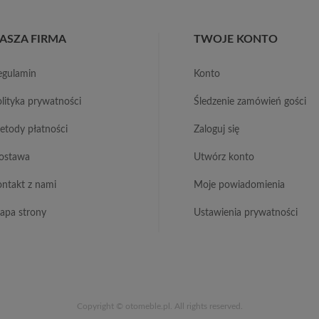
ASZA FIRMA
TWOJE KONTO
regulamin
konto
polityka prywatności
śledzenie zamówień gości
metody płatności
zaloguj się
dostawa
utwórz konto
kontakt z nami
moje powiadomienia
mapa strony
ustawienia prywatności
Copyright © otomeble.pl. All rights reserved.