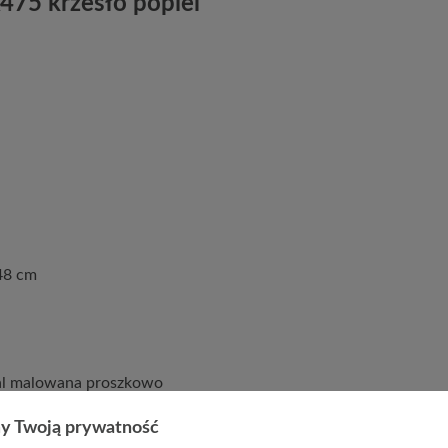
K475 krzesło popiel
48 cm
tal malowana proszkowo
y Twoją prywatność