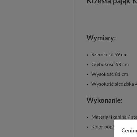
Krzesła pająk 
Wymiary:
Szerokość 59 cm
Głębokość 58 cm
Wysokość 81 cm
Wysokość siedziska 
Wykonanie:
Materiał tkanina / s
Kolor popielaty
Cenim