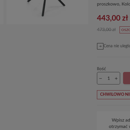
proszkowo, Kolo
443,00 zł
473,00 zł
OSZC
Cena nie uległ
Ilość
CHWILOWO NI
Wpisz adr
otrzymać 