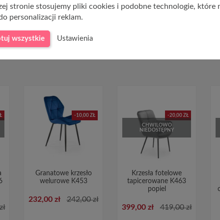
ej stronie stosujemy pliki cookies i podobne technologie, które
do personalizacji reklam.
tuj wszystkie
Ustawienia
Ł
-10,00 ZŁ
-20,00 ZŁ
CHWILOWO
NIEDOSTĘPNY
a
Granatowe krzesło
Krzesła fotelowe
6
welurowe K453
tapicerowane K463
popiel
232,00 zł
242,00 zł
zł
399,00 zł
419,00 zł