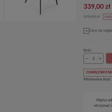
339,00 zł
349,00 zł
OSZC
Cena nie uległ
Ilość
CHWILOWO NI
Minimalna ilość
Wpisz adr
otrzymać 