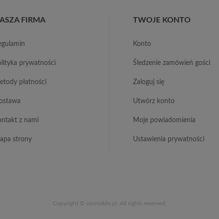
ASZA FIRMA
TWOJE KONTO
regulamin
konto
polityka prywatności
śledzenie zamówień gości
metody płatności
zaloguj się
dostawa
utwórz konto
kontakt z nami
moje powiadomienia
mapa strony
ustawienia prywatności
Copyright © otomeble.pl. All rights reserved.