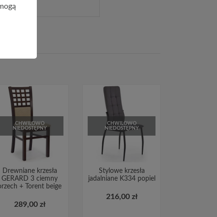
 mogą
CHWILOWO
CHWILOWO
NIEDOSTĘPNY
NIEDOSTĘPNY
Drewniane krzesła
Stylowe krzesła
GERARD 3 ciemny
jadalniane K334 popiel
orzech + Torent beige
216,00 zł
289,00 zł