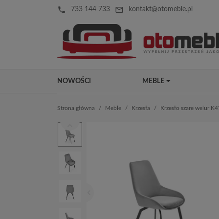
local_phone
mail_outline
733 144 733
kontakt@otomeble.pl
NOWOŚCI
MEBLE
Strona główna
Meble
Krzesła
Krzesło szare welur K