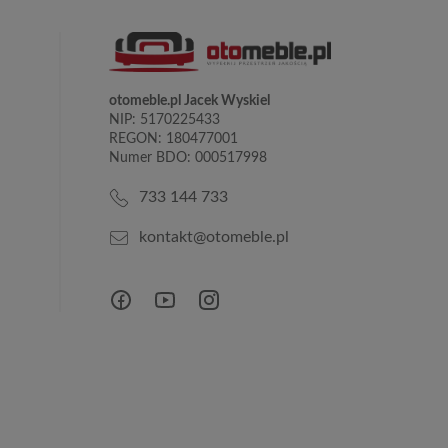
otomeble.pl Jacek Wyskiel
NIP: 5170225433
REGON: 180477001
Numer BDO: 000517998
733 144 733
kontakt@otomeble.pl