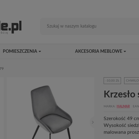
POMIESZCZENIA
AKCESORIA MEBLOWE
479
-10,00 ZŁ
CHWILO
Krzesło 
MARKA
HALMAR
EAN
Szerokość 49 c
Wysokość siedzis
malowana prosz