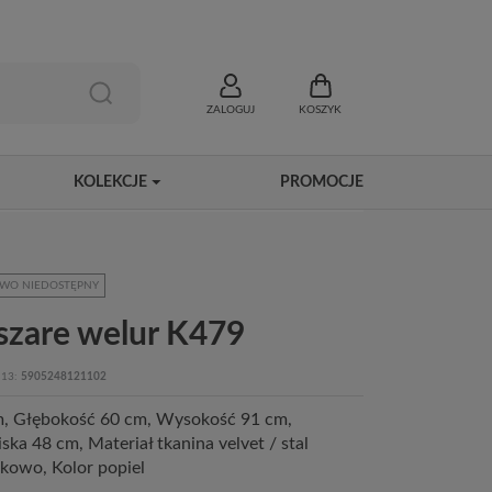
ZALOGUJ
KOSZYK
KOLEKCJE
PROMOCJE
WO NIEDOSTĘPNY
szare welur K479
13
5905248121102
m, Głębokość 60 cm, Wysokość 91 cm,
ka 48 cm, Materiał tkanina velvet / stal
kowo, Kolor popiel