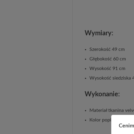
Wymiary:
Szerokość 49 cm
Głębokość 60 cm
Wysokość 91 cm
Wysokość siedziska 
Wykonanie:
Materiał tkanina vel
Kolor popiel
Cenim