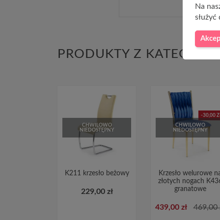
Na nasz
służyć 
Akcep
PRODUKTY Z KATEGORII
-30,00 Z
CHWILOWO
CHWILOWO
NIEDOSTĘPNY
NIEDOSTĘPNY
K211 krzesło beżowy
Krzesło welurowe n
złotych nogach K43
granatowe
229,00 zł
439,00 zł
469,00 