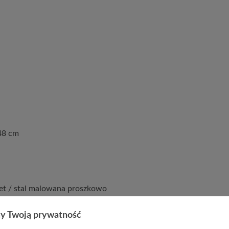
48 cm
vet / stal malowana proszkowo
y Twoją prywatność