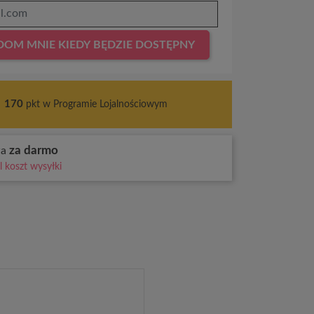
OM MNIE KIEDY BĘDZIE DOSTĘPNY
s
170
pkt w Programie Lojalnościowym
za darmo
wa
 koszt wysyłki