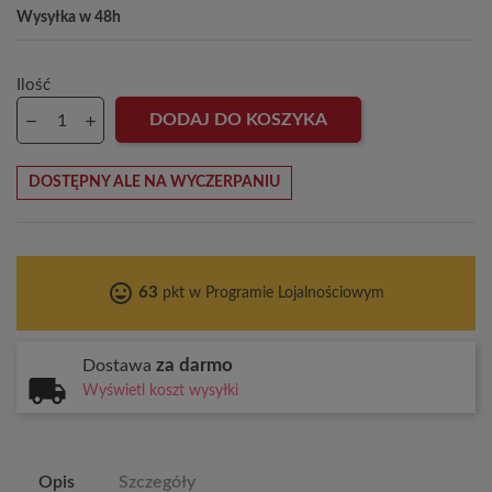
Wysyłka w 48h
Ilość
DODAJ DO KOSZYKA
DOSTĘPNY ALE NA WYCZERPANIU
tag_faces
63
pkt w Programie Lojalnościowym
za darmo
Dostawa
Wyświetl koszt wysyłki
Opis
Szczegóły