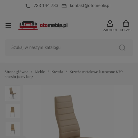
local_phone
mail_outline
733 144 733
kontakt@otomeble.pl
ZALOGUJ
KOSZYK
Strona główna
Meble
Krzesła
Krzesła metalowe kuchenne K70
krzesło jasny brąz