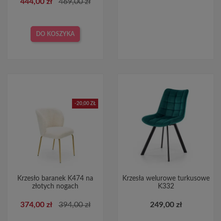
444,00 zł
469,00 zł
DO KOSZYKA
-20,00 ZŁ
Krzesło baranek K474 na
Krzesła welurowe turkusowe
złotych nogach
K332
374,00 zł
394,00 zł
249,00 zł