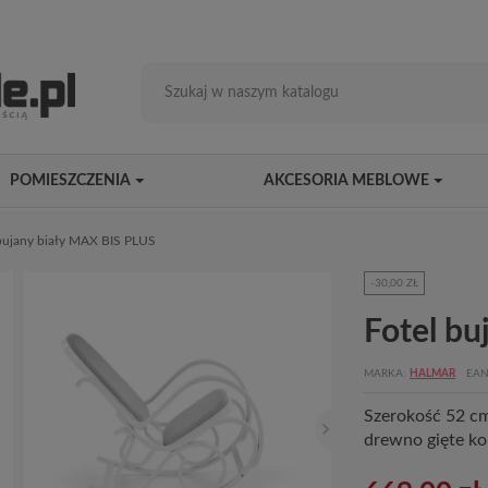
POMIESZCZENIA
AKCESORIA MEBLOWE
 bujany biały MAX BIS PLUS
-30,00 ZŁ
Fotel b
MARKA
HALMAR
EAN
Szerokość 52 cm
drewno gięte kol