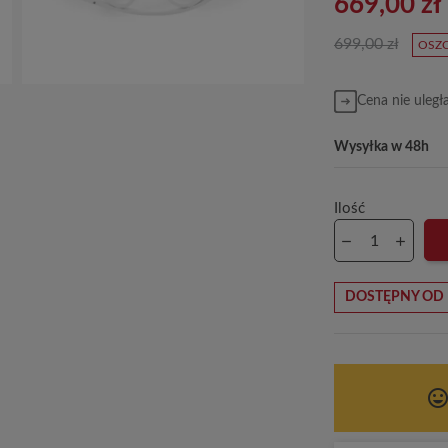
669,00 zł
699,00 zł
OSZC
Cena nie uległ
Wysyłka w 48h
Ilość
DOSTĘPNY OD 
tag_face