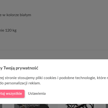
e w kolorze białym
ie 120 kg
y Twoją prywatność
ej stronie stosujemy pliki cookies i podobne technologie, które
do personalizacji reklam.
tuj wszystkie
Ustawienia
CHWILOWO
NIEDOSTĘPNY