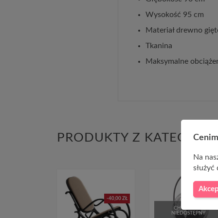
Wysokość 95 cm
Materiał drewno gięt
Tkanina
Maksymalne obciążen
PRODUKTY Z KATEGORII
Cenim
Na nasz
służyć 
Akcep
-40,00 ZŁ
CHWILOWO
NIEDOSTĘPNY