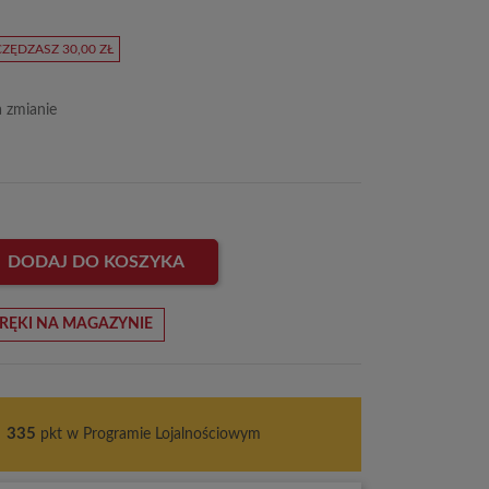
ZĘDZASZ 30,00 ZŁ
a zmianie
DODAJ DO KOSZYKA
RĘKI NA MAGAZYNIE
s
335
pkt w Programie Lojalnościowym