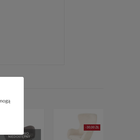
 mogą
-30,00 ZŁ
CHWILOWO
NIEDOSTĘPNY