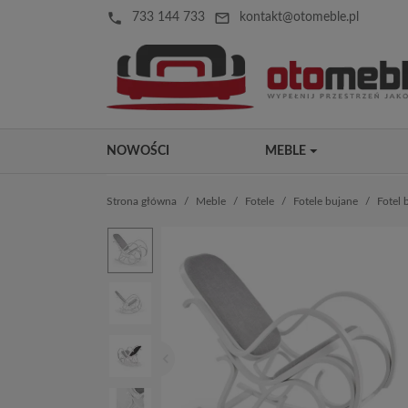
local_phone
mail_outline
733 144 733
kontakt@otomeble.pl
NOWOŚCI
MEBLE
Strona główna
Meble
Fotele
Fotele bujane
Fotel