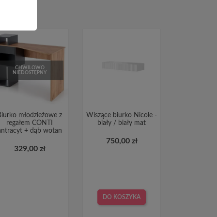
CHWILOWO
NIEDOSTĘPNY
Biurko młodzieżowe z
Wiszące biurko Nicole -
regałem CONTI
biały / biały mat
antracyt + dąb wotan
750,00 zł
329,00 zł
DO KOSZYKA