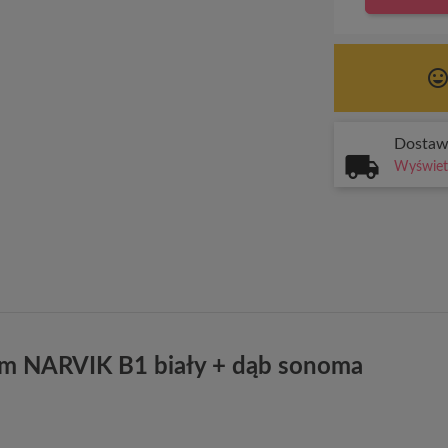
tag_face
Dosta
Wyświetl
em NARVIK B1 biały + dąb sonoma