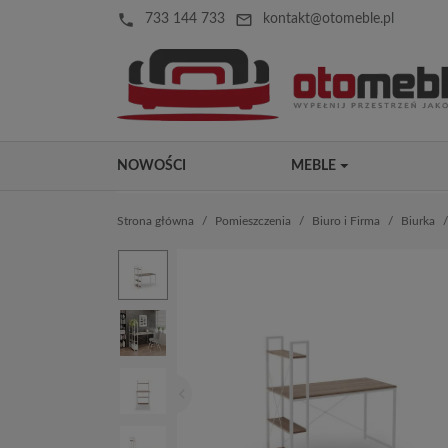
local_phone
mail_outline
733 144 733
kontakt@otomeble.pl
NOWOŚCI
MEBLE
Strona główna
Pomieszczenia
Biuro i Firma
Biurka