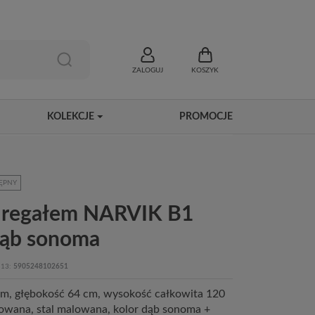
ZALOGUJ
KOSZYK
KOLEKCJE
PROMOCJE
ĘPNY
z regałem NARVIK B1
dąb sonoma
13
5905248102651
cm, głębokość 64 cm, wysokość całkowita 120
nowana, stal malowana, kolor dąb sonoma +