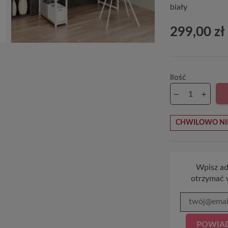
biały
299,00 zł
Ilość
CHWILOWO NI
Wpisz adr
otrzymać 
POWIAD