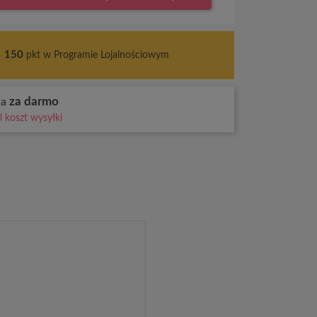
s
150
pkt w Programie Lojalnościowym
za darmo
wa
 koszt wysyłki