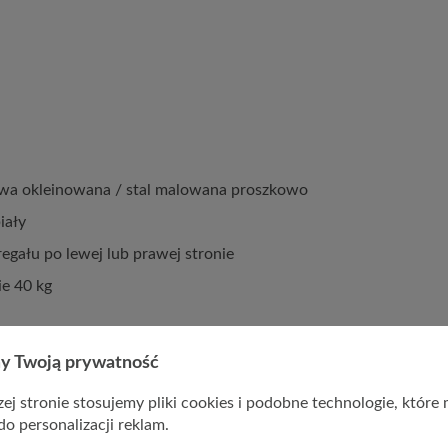
owa okleinowana / stal malowana proszkowo
iały
gału po lewej lub prawej stronie
e 40 kg
y Twoją prywatność
ej stronie stosujemy pliki cookies i podobne technologie, które
do personalizacji reklam.