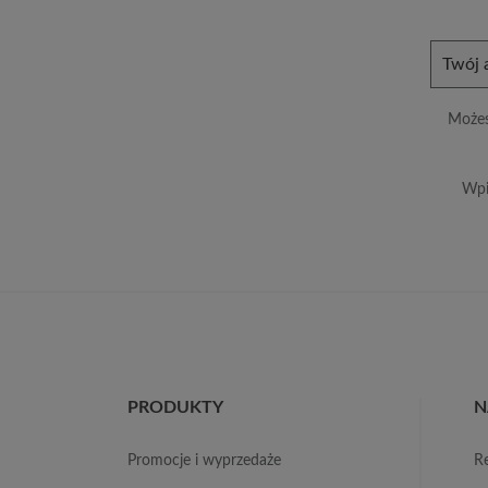
Możes
Wpi
PRODUKTY
N
promocje i wyprzedaże