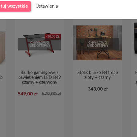
tuj wszystkie
Ustawienia
-30,00 ZŁ
CHWILOWO
CHWILOWO
NIEDOSTĘPNY
NIEDOSTĘPNY
Biurko gamingowe z
Stolik biurko B41 dąb
ąb
oświetleniem LED B49
złoty + czarny
czarny + czerwony
343,00 zł
549,00 zł
579,00 zł