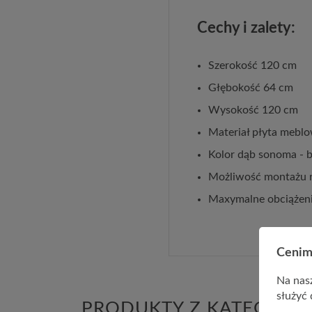
Cechy i zalety:
Szerokość 120 cm
Głębokość 64 cm
Wysokość 120 cm
Materiał płyta mebl
Kolor dąb sonoma - b
Możliwość montażu re
Maxymalne obciążeni
Cenim
Na nasz
służyć 
PRODUKTY Z KATEGORII