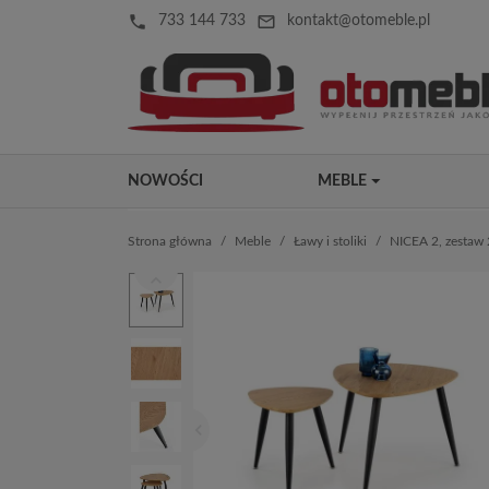
local_phone
mail_outline
733 144 733
kontakt@otomeble.pl
NOWOŚCI
MEBLE
Strona główna
Meble
Ławy i stoliki
NICEA 2, zestaw 