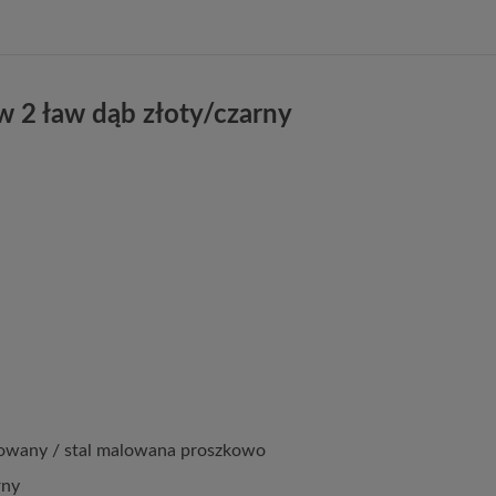
w 2 ław dąb złoty/czarny
owany / stal malowana proszkowo
rny