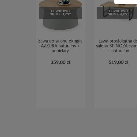
CHWILOWO
CHWILOWO
NIEDOSTĘPNY
NIEDOSTĘPNY
Ława do salonu okrągła
Ława prostokątna d
AZZURA naturalny +
salonu SPINOZA czar
popielaty
+ naturalny
359,00 zł
519,00 zł