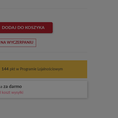
DODAJ DO KOSZYKA
 NA WYCZERPANIU
s
144
pkt w Programie Lojalnościowym
za darmo
wa
 koszt wysyłki