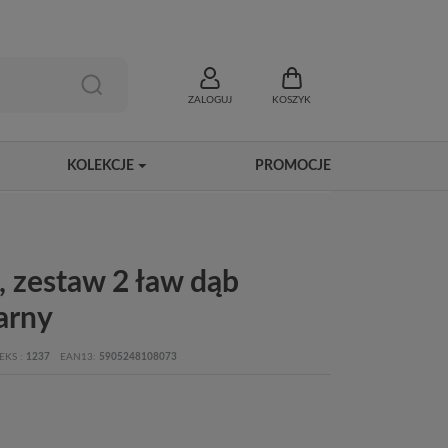
ZALOGUJ
KOSZYK
KOLEKCJE
PROMOCJE
 zestaw 2 ław dąb
arny
EKS
1237
EAN13
5905248108073