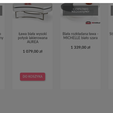
CHWILOWO
NIEDOSTĘPNY
o
Ława biała wysoki
Biała rozkładana ława -
St
ny
połysk lakierowana
MICHELLE biało szara
AUREA
1 339,00 zł
1 079,00 zł
DO KOSZYKA