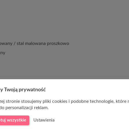
owany / stal malowana proszkowo
rny
y Twoją prywatność
ej stronie stosujemy pliki cookies i podobne technologie, które
do personalizacji reklam.
tuj wszystkie
Ustawienia