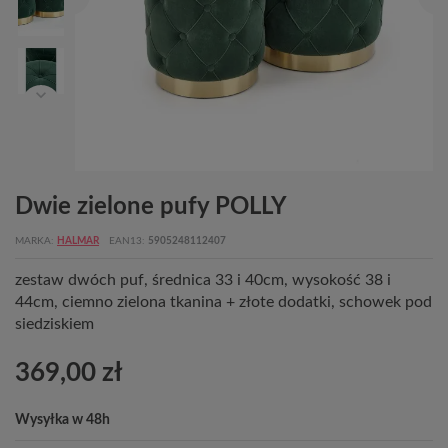
Dwie zielone pufy POLLY
MARKA
HALMAR
EAN13
5905248112407
zestaw dwóch puf, średnica 33 i 40cm, wysokość 38 i
44cm, ciemno zielona tkanina + złote dodatki, schowek pod
siedziskiem
369,00 zł
Wysyłka w 48h