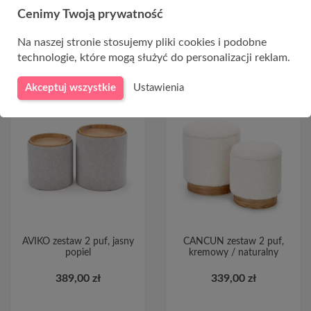
Cenimy Twoją prywatność
Na naszej stronie stosujemy pliki cookies i podobne
technologie, które mogą służyć do personalizacji reklam.
Akceptuj wszystkie
Ustawienia
AVIKO zestaw 2 puf, jasny
CANCUN zestaw 2 puf,
popiel
kremowy / naturalny
389,00 zł
339,00 zł