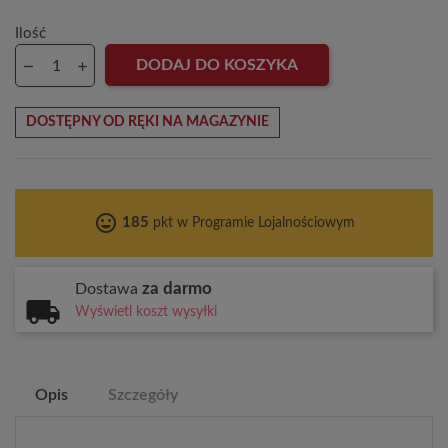
Ilość
DODAJ DO KOSZYKA
DOSTĘPNY OD RĘKI NA MAGAZYNIE
tag_faces
185
pkt w Programie Lojalnościowym
za darmo
Dostawa
Wyświetl koszt wysyłki
Opis
Szczegóły