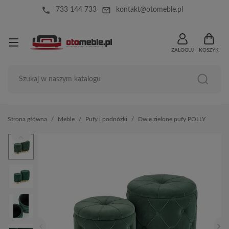
local_phone
mail_outline
733 144 733
kontakt@otomeble.pl
ZALOGUJ
KOSZYK
Strona główna
Meble
Pufy i podnóżki
Dwie zielone pufy POLLY