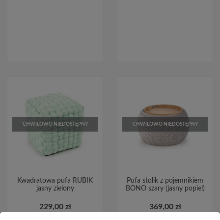
CHWILOWO NIEDOSTĘPNY
CHWILOWO NIEDOSTĘPNY
Kwadratowa pufa RUBIK
Pufa stolik z pojemnikiem
jasny zielony
BONO szary (jasny popiel)
229,00 zł
369,00 zł