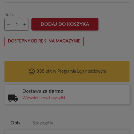
Ilość
DODAJ DO KOSZYKA
DOSTĘPNY OD RĘKI NA MAGAZYNIE
tag_faces
335
pkt w Programie Lojalnościowym
za darmo
Dostawa
Wyświetl koszt wysyłki
Opis
Szczegóły