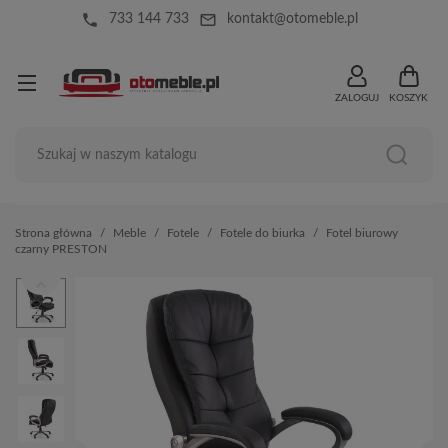
local_phone
mail_outline
733 144 733
kontakt@otomeble.pl
ZALOGUJ
KOSZYK
Strona główna
Meble
Fotele
Fotele do biurka
Fotel biurowy
czarny PRESTON