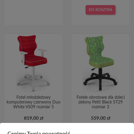
DO KOSZYKA
Fotel młodzieżowy
Fotele obrotowe dla dzieci
komputerowy czerwony Duo
zielony Petit Black ST29
White VS09 rozmiar 5
rozmiar 3
819,00 zł
559,00 zł