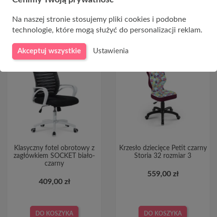
Cenimy Twoją prywatność
DO KOSZYKA
DO KOSZYKA
Na naszej stronie stosujemy pliki cookies i podobne
technologie, które mogą służyć do personalizacji reklam.
Akceptuj wszystkie
Ustawienia
Klasyczny fotel obrotowy z
Krzesło dziecięce Petit czarny
zagłówkiem SOCKET biało-
Storia 32 rozmiar 3
czarny
559,00 zł
409,00 zł
DO KOSZYKA
DO KOSZYKA