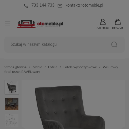
local_phone
mail_outline
733 144 733
kontakt@otomeble.pl
ZALOGUJ
KOSZYK
Strona główna
Meble
Fotele
Fotele wypoczynkowe
Welurowy
fotel uszak RAVEL szary