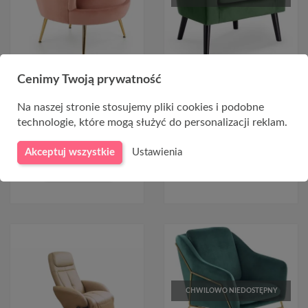
Fotel muszelka różowy
Fotel kubełkowy do salonu
Cenimy Twoją prywatność
AMORINITO
MARSHAL ciemny zielony
Na naszej stronie stosujemy pliki cookies i podobne
769,00 zł
819,00 zł
609,00 zł
technologie, które mogą służyć do personalizacji reklam.
Akceptuj wszystkie
Ustawienia
DO KOSZYKA
CHWILOWO NIEDOSTĘPNY