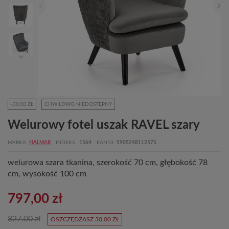
-30,00 ZŁ
CHWILOWO NIEDOSTĘPNY
Welurowy fotel uszak RAVEL szary
MARKA
HALMAR
INDEKS
1564
EAN13
5905248112575
welurowa szara tkanina, szerokość 70 cm, głębokość 78
cm, wysokość 100 cm
797,00 zł
827,00 zł
OSZCZĘDZASZ 30,00 ZŁ