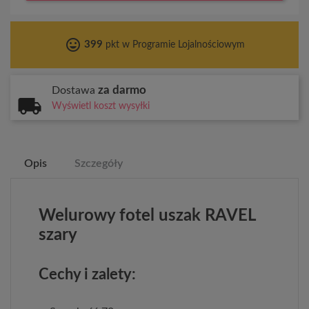
tag_faces
399
pkt w Programie Lojalnościowym
za darmo
Dostawa
Wyświetl koszt wysyłki
Opis
Szczegóły
Welurowy fotel uszak RAVEL
szary
Cechy i zalety: