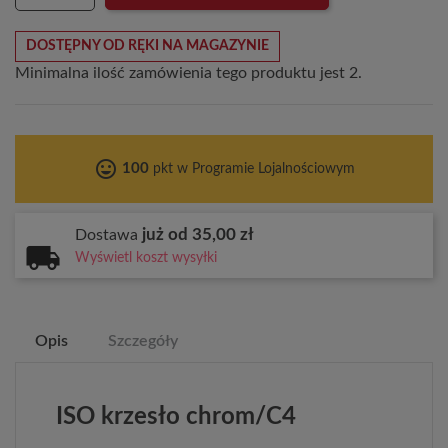
DOSTĘPNY OD RĘKI NA MAGAZYNIE
Minimalna ilość zamówienia tego produktu jest 2.
tag_faces
100
pkt w Programie Lojalnościowym
już od 35,00 zł
Dostawa
Wyświetl koszt wysyłki
Opis
Szczegóły
ISO krzesło chrom/C4