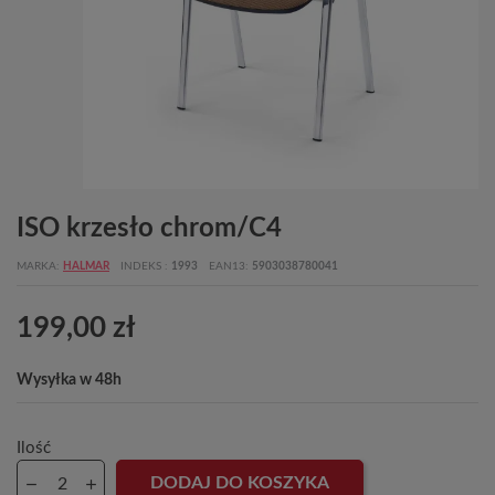
ISO krzesło chrom/C4
MARKA
HALMAR
INDEKS
1993
EAN13
5903038780041
199,00 zł
Wysyłka w 48h
Ilość
DODAJ DO KOSZYKA