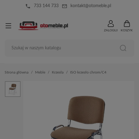
local_phone
mail_outline
733 144 733
kontakt@otomeble.pl
ZALOGUJ
KOSZYK
Strona główna
Meble
Krzesła
ISO krzesło chrom/C4