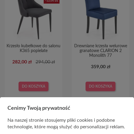
-12,00 ZŁ
Krzesło kubełkowe do salonu
Drewniane krzesła welurowe
K365 popielate
granatowe CLARION 2
Monolith 77
282,00 zł
294,00 zł
359,00 zł
DO KOSZYKA
DO KOSZYKA
Cenimy Twoją prywatność
Na naszej stronie stosujemy pliki cookies i podobne
technologie, które mogą służyć do personalizacji reklam.
-30,00 ZŁ
-20,00 ZŁ