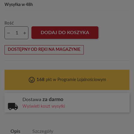
Wysyłka w 48h
Ilość
DODAJ DO KOSZYKA
DOSTĘPNY OD RĘKI NA MAGAZYNIE
tag_faces
168
pkt w Programie Lojalnościowym
za darmo
Dostawa
Wyświetl koszt wysyłki
Opis
Szczegóły