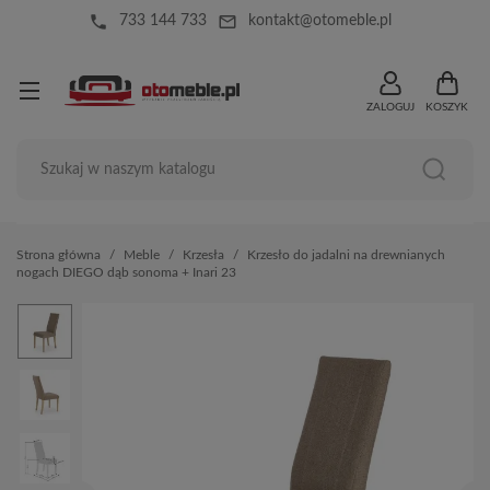
local_phone
mail_outline
733 144 733
kontakt@otomeble.pl
ZALOGUJ
KOSZYK
Strona główna
Meble
Krzesła
Krzesło do jadalni na drewnianych
nogach DIEGO dąb sonoma + Inari 23