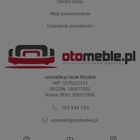
utwórz konto
moje powiadomienia
ustawienia prywatności
otomeble.pl Jacek Wyskiel
NIP: 5170225433
REGON: 180477001
Numer BDO: 000517998
733 144 733
kontakt@otomeble.pl