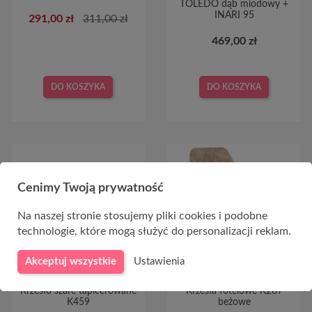
TOLEDO dąb miodowy +
INARI 95
291,00 zł
311,00 zł
469,00 zł
DO KOSZYKA
DO KOSZYKA
-20,00 ZŁ
Cenimy Twoją prywatność
CHWILOWO NIEDOSTĘPNY
CHWILOWO NIEDOSTĘPNY
Na naszej stronie stosujemy pliki cookies i podobne
technologie, które mogą służyć do personalizacji reklam.
Akceptuj wszystkie
Ustawienia
Krzesło szare tapicerowane
Krzesła fotelowe K287
K459
beżowe