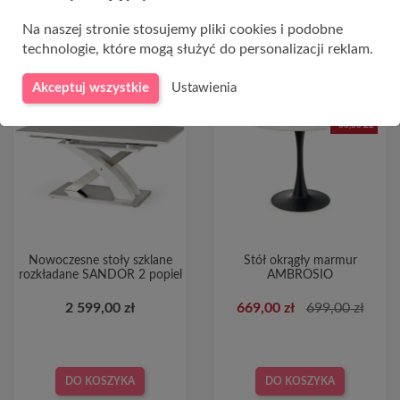
Na naszej stronie stosujemy pliki cookies i podobne
technologie, które mogą służyć do personalizacji reklam.
Akceptuj wszystkie
Ustawienia
-30,00 ZŁ
Nowoczesne stoły szklane
Stół okrągły marmur
rozkładane SANDOR 2 popiel
AMBROSIO
2 599,00 zł
669,00 zł
699,00 zł
DO KOSZYKA
DO KOSZYKA