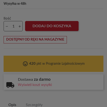
Wysyłka w 48h
Ilość
DODAJ DO KOSZYKA
DOSTĘPNY OD RĘKI NA MAGAZYNIE
tag_faces
420
pkt w Programie Lojalnościowym
za darmo
Dostawa
Wyświetl koszt wysyłki
Opis
Szczegóły