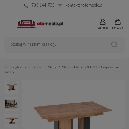
local_phone
mail_outline
733 144 733
kontakt@otomeble.pl
ZALOGUJ
KOSZYK
Strona główna
Meble
Stoły
Stół rozkładany XARELTO dąb wotan +
czarny