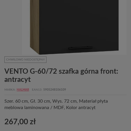
CHWILOWO NIEDOSTĘPNY
VENTO G-60/72 szafka górna front:
antracyt
MARKA
HALMAR
EAN13
5905248106109
Szer. 60 cm, Gł. 30 cm, Wys. 72 cm, Materiał płyta
meblowa laminowana / MDF, Kolor antracyt
267,00 zł