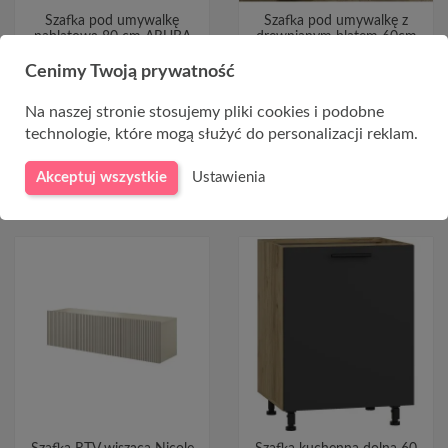
Szafka pod umywalkę
Szafka pod umywalkę z
nablatową 80 cm ARUBA
drewnianym blatem 60cm
COSMOS 829
AMANDA 01
Cenimy Twoją prywatność
850,00 zł
999,00 zł
Na naszej stronie stosujemy pliki cookies i podobne
technologie, które mogą służyć do personalizacji reklam.
Akceptuj wszystkie
Ustawienia