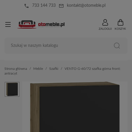
local_phone
mail_outline
733 144 733
kontakt@otomeble.pl
ZALOGUJ
KOSZYK
Strona główna
Meble
Szafki
VENTO G-60/72 szafka górna front:
antracyt