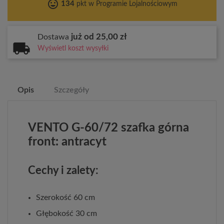
tag_faces
134
pkt w Programie Lojalnościowym
już od 25,00 zł
Dostawa
Wyświetl koszt wysyłki
Opis
Szczegóły
VENTO G-60/72 szafka górna
front: antracyt
Cechy i zalety:
Szerokość 60 cm
Głębokość 30 cm