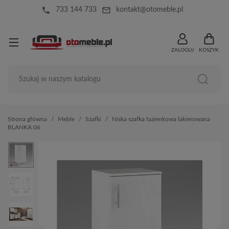
local_phone
mail_outline
733 144 733
kontakt@otomeble.pl
ZALOGUJ
KOSZYK
Strona główna
Meble
Szafki
Niska szafka łazienkowa lakierowana
BLANKA 06