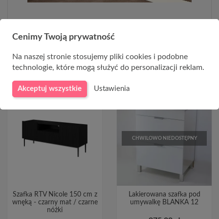
Cenimy Twoją prywatność
PRODUKTY Z KATEGORII
Na naszej stronie stosujemy pliki cookies i podobne
technologie, które mogą służyć do personalizacji reklam.
Akceptuj wszystkie
Ustawienia
CHWILOWO NIEDOSTĘPNY
Szafka RTV Nicole 150 cm z
Lakierowana szafka pod
wnęką - czarny mat / czarne
umywalkę BLANKA 12
nóżki