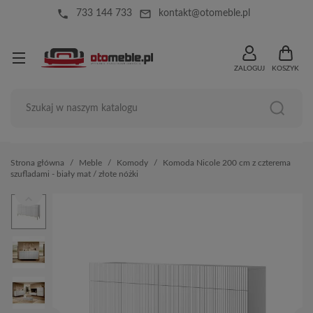
local_phone
mail_outline
733 144 733
kontakt@otomeble.pl
ZALOGUJ
KOSZYK
Strona główna
Meble
Komody
Komoda Nicole 200 cm z czterema
szufladami - biały mat / złote nóżki