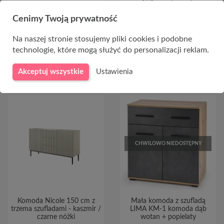
150 cm - kaszmir
2 250,00 zł
Cenimy Twoją prywatność
2 770,00 zł
Na naszej stronie stosujemy pliki cookies i podobne
technologie, które mogą służyć do personalizacji reklam.
DO KOSZYKA
DO KOSZYKA
Akceptuj wszystkie
Ustawienia
CHWILOWO NIEDOSTĘPNY
Komoda Nicole 150 cm z
Mała komoda z szufladą
trzema szufladami - kaszmir /
LIMA KM-1 komoda dąb
czarne nóżki
wotan + popielaty