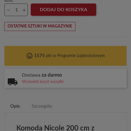
Ilość
DODAJ DO KOSZYKA
OSTATNIE SZTUKI W MAGAZYNIE
tag_faces
1575
pkt w Programie Lojalnościowym
za darmo
Dostawa
Wyświetl koszt wysyłki
Opis
Szczegóły
Komoda Nicole 200 cm z