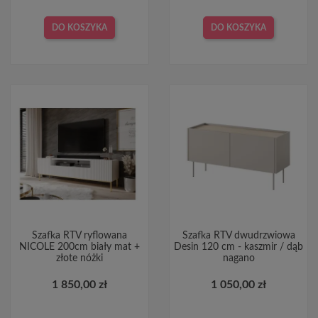
DO KOSZYKA
DO KOSZYKA
Szafka RTV ryflowana
Szafka RTV dwudrzwiowa
NICOLE 200cm biały mat +
Desin 120 cm - kaszmir / dąb
złote nóżki
nagano
1 850,00 zł
1 050,00 zł