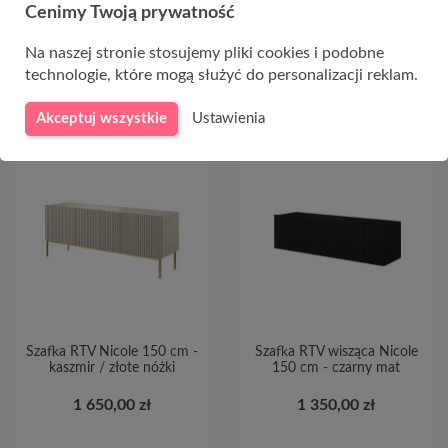
Cenimy Twoją prywatność
Na naszej stronie stosujemy pliki cookies i podobne
DO KOSZYKA
DO KOSZYKA
technologie, które mogą służyć do personalizacji reklam.
Akceptuj wszystkie
Ustawienia
Szafka RTV Nicole 150 cm -
Szafka RTV wisząca Nicole
kaszmir / złote nóżki
150 cm - czarny mat
1 650,00 zł
1 350,00 zł