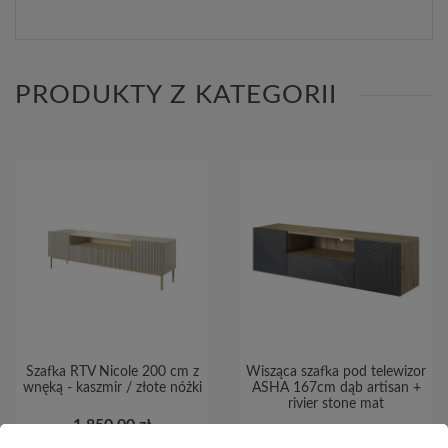
PRODUKTY Z KATEGORII
Szafka RTV Nicole 200 cm z
Wisząca szafka pod telewizor
wnęką - kaszmir / złote nóżki
ASHA 167cm dąb artisan +
rivier stone mat
1 850,00 zł
1 350,00 zł