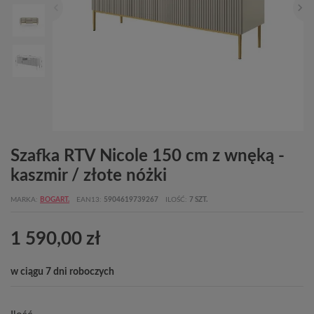
Szafka RTV Nicole 150 cm z wnęką -
kaszmir / złote nóżki
MARKA
BOGART.
EAN13
5904619739267
ILOŚĆ
7 SZT.
1 590,00 zł
w ciągu 7 dni roboczych