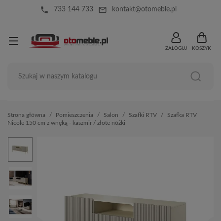
local_phone
mail_outline
733 144 733
kontakt@otomeble.pl
ZALOGUJ
KOSZYK
Strona główna
Pomieszczenia
Salon
Szafki RTV
Szafka RTV
Nicole 150 cm z wnęką - kaszmir / złote nóżki