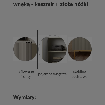
wnęką
- kaszmir + złote nóżki
ryflowane
stabilna
pojemne wnętrze
fronty
podstawa
Wymiary: