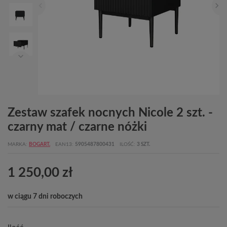
Zestaw szafek nocnych Nicole 2 szt. -
czarny mat / czarne nóżki
MARKA
BOGART.
EAN13
5905487800431
ILOŚĆ
3 SZT.
1 250,00 zł
w ciągu 7 dni roboczych