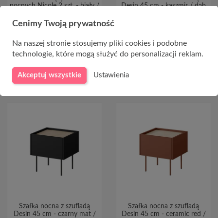
nocnych Nicole 2 szt. - biały /
Desin 45 cm - kaszmir / dąb
biały mat
nagano
Cenimy Twoją prywatność
790,00 zł
690,00 zł
Na naszej stronie stosujemy pliki cookies i podobne
technologie, które mogą służyć do personalizacji reklam.
DO KOSZYKA
DO KOSZYKA
Akceptuj wszystkie
Ustawienia
Szafka nocna z szufladą
Szafka nocna z szufladą
Desin 45 cm - czarny mat /
Desin 45 cm - ceramic red /