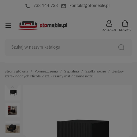
local_phone
mail_outline
733 144 733
kontakt@otomeble.pl
ZALOGUJ
KOSZYK
Strona główna
Pomieszczenia
Sypialnia
Szafki nocne
Zestaw
szafek nocnych Nicole 2 szt. - czarny mat / czarne nóżki