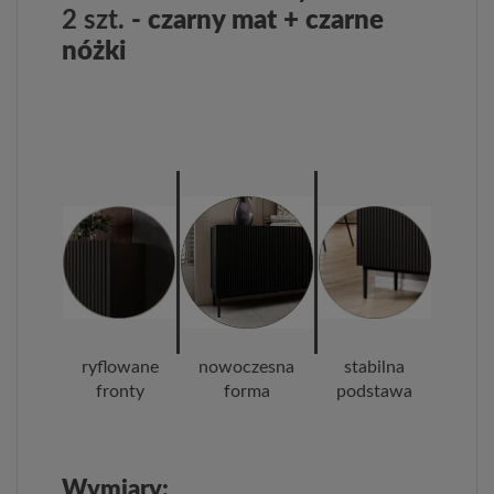
2 szt.
- czarny mat + czarne
nóżki
ryflowane
nowoczesna
stabilna
fronty
forma
podstawa
Wymiary: