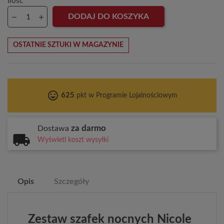
Ilość
DODAJ DO KOSZYKA
OSTATNIE SZTUKI W MAGAZYNIE
tag_faces
625
pkt w Programie Lojalnościowym
za darmo
Dostawa
Wyświetl koszt wysyłki
Opis
Szczegóły
Zestaw szafek nocnych Nicole