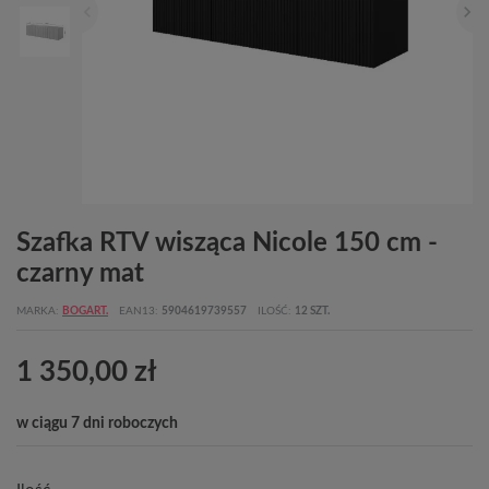
Szafka RTV wisząca Nicole 150 cm -
czarny mat
MARKA
BOGART.
EAN13
5904619739557
ILOŚĆ
12 SZT.
1 350,00 zł
w ciągu 7 dni roboczych