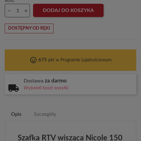
Ilość
DODAJ DO KOSZYKA
DOSTĘPNY OD RĘKI
tag_faces
675
pkt w Programie Lojalnościowym
za darmo
Dostawa
Wyświetl koszt wysyłki
Opis
Szczegóły
Szafka RTV wisząca Nicole 150