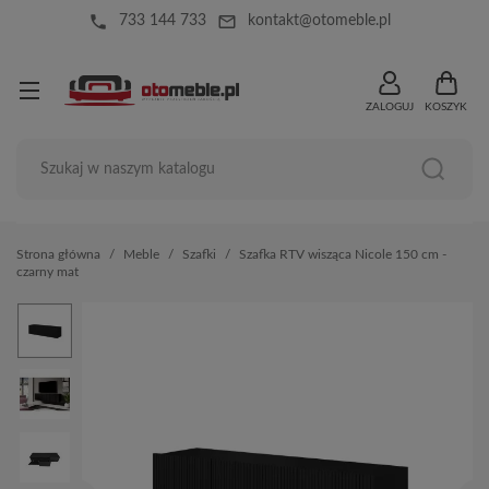
local_phone
mail_outline
733 144 733
kontakt@otomeble.pl
ZALOGUJ
KOSZYK
Strona główna
Meble
Szafki
Szafka RTV wisząca Nicole 150 cm -
czarny mat