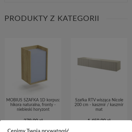
PRODUKTY Z KATEGORII
MOBIUS SZAFKA 1D korpus:
Szafka RTV wisząca Nicole
hikora naturalna, fronty -
200 cm - kaszmir / kaszmir
niebieski horyzont
mat
379,00 zł
1 450,00 zł
Cenimy Twoją prywatność