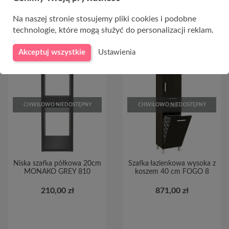
DO KOSZYKA
DO KOSZYKA
Na naszej stronie stosujemy pliki cookies i podobne
technologie, które mogą służyć do personalizacji reklam.
Akceptuj wszystkie
Ustawienia
CHWILOWO NIEDOSTĘPNY
CHWILOWO NIEDOSTĘPNY
Niska szafka półkowa 20cm
Szafka łazienkowa wysoka z
MONAKO GREY 810
koszem 40 cm FOGO 8
210,00 zł
871,00 zł