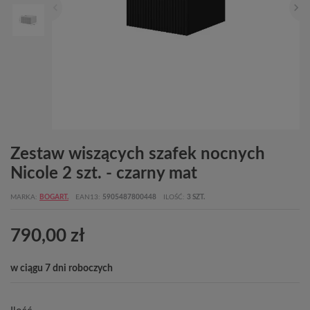
Zestaw wiszących szafek nocnych
Nicole 2 szt. - czarny mat
MARKA
BOGART.
EAN13
5905487800448
ILOŚĆ
3 SZT.
790,00 zł
w ciągu 7 dni roboczych