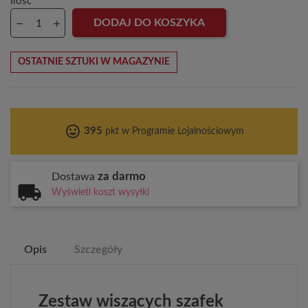
Ilość
DODAJ DO KOSZYKA
OSTATNIE SZTUKI W MAGAZYNIE
tag_faces
395
pkt w Programie Lojalnościowym
za darmo
Dostawa
Wyświetl koszt wysyłki
Opis
Szczegóły
Zestaw wiszących szafek