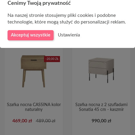
Cenimy Twoją prywatność
Na naszej stronie stosujemy pliki cookies i podobne
DO KOSZYKA
DO KOSZYKA
technologie, które mogą służyć do personalizacji reklam.
Akceptuj wszystkie
Ustawienia
-20,00 ZŁ
Szafka nocna CASSINA kolor
Szafka nocna z 2 szufladami
naturalny
Sonatia 45 cm - kaszmir
469,00 zł
489,00 zł
990,00 zł