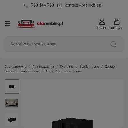
local_phone
mail_outline
733 144 733
kontakt@otomeble.pl
ZALOGUJ
KOSZYK
Strona główna
Pomieszczenia
Sypialnia
Szafki nocne
Zestaw
wiszących szafek nocnych Nicole 2 szt. - czarny mat