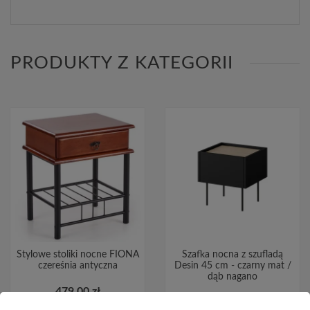
PRODUKTY Z KATEGORII
Stylowe stoliki nocne FIONA
Szafka nocna z szufladą
czereśnia antyczna
Desin 45 cm - czarny mat /
dąb nagano
479,00 zł
690,00 zł