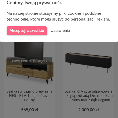
Cenimy Twoją prywatność
Na naszej stronie stosujemy pliki cookies i podobne
DO KOSZYKA
technologie, które mogą służyć do personalizacji reklam.
Akceptuj wszystkie
Ustawienia
CHWILOWO NIEDOSTĘPNY
Szafka rtv czarno drewniana
Szafka RTV czterodrzwiowa z
NEST RTV-1 dąb lefkas +
ukrytą szufladą Desin 220 cm
czarny
- czarny mat / dąb nagano
569,00 zł
2 000,00 zł