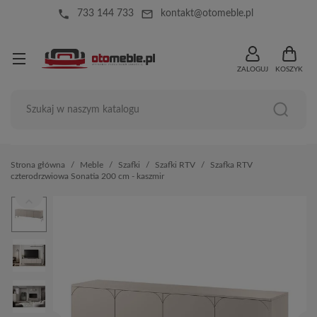
local_phone
mail_outline
733 144 733
kontakt@otomeble.pl
ZALOGUJ
KOSZYK
Strona główna
Meble
Szafki
Szafki RTV
Szafka RTV
czterodrzwiowa Sonatia 200 cm - kaszmir