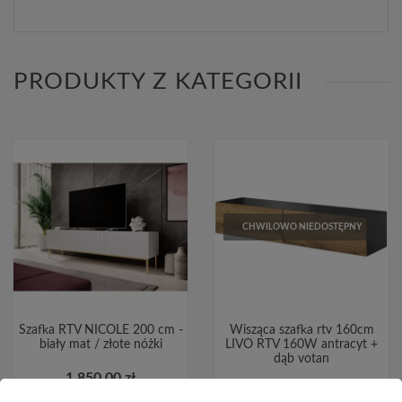
PRODUKTY Z KATEGORII
CHWILOWO NIEDOSTĘPNY
Szafka RTV NICOLE 200 cm -
Wisząca szafka rtv 160cm
biały mat / złote nóżki
LIVO RTV 160W antracyt +
dąb votan
1 850,00 zł
449,00 zł