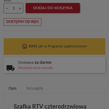
Ilość
DODAJ DO KOSZYKA
DOSTĘPNY OD RĘKI
tag_faces
1045
pkt w Programie Lojalnościowym
za darmo
Dostawa
Wyświetl koszt wysyłki
Opis
Szczegóły
Szafka RTV czterodrzwiowa