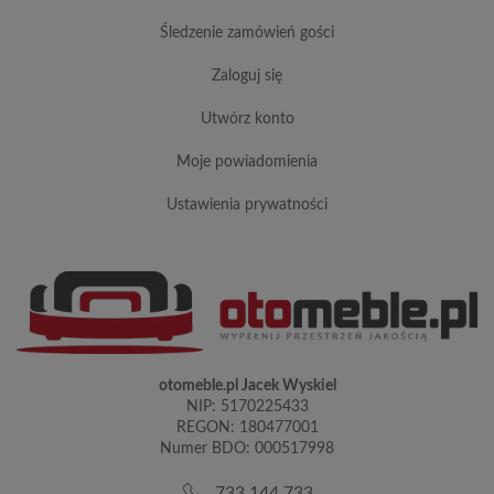
śledzenie zamówień gości
zaloguj się
utwórz konto
moje powiadomienia
ustawienia prywatności
otomeble.pl Jacek Wyskiel
NIP: 5170225433
REGON: 180477001
Numer BDO: 000517998
733 144 733