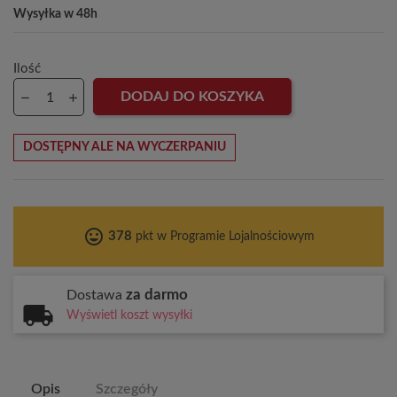
Wysyłka w 48h
Ilość
DODAJ DO KOSZYKA
DOSTĘPNY ALE NA WYCZERPANIU
tag_faces
378
pkt w Programie Lojalnościowym
za darmo
Dostawa
Wyświetl koszt wysyłki
Opis
Szczegóły