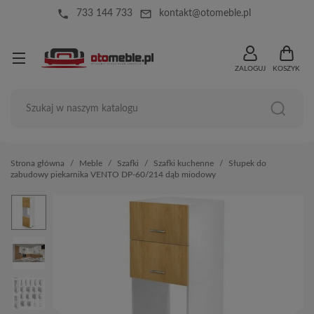
local_phone
mail_outline
733 144 733
kontakt@otomeble.pl
ZALOGUJ
KOSZYK
Strona główna
Meble
Szafki
Szafki kuchenne
Słupek do
zabudowy piekarnika VENTO DP-60/214 dąb miodowy