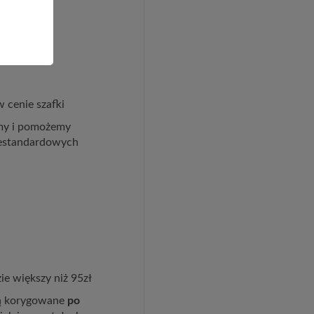
 cenie szafki
imy i pomożemy
iestandardowych
ie większy niż 95zł
ędą korygowane
po