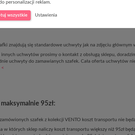
do personalizacji reklam.
tuj wszystkie
Ustawienia
afki znajdują się standardowe uchwyty jak na zdjęciu głównym w
u innych uchwytów prosimy o kontakt z obsługą sklepu, doradz
nie uchwyty do zamawianych szafek. Cała oferta uchwytów n
 <
 maksymalnie 95zł:
 zamówionych szafek z kolekcji VENTO koszt transportu nie będz
 w których sklep naliczy koszt transportu większy niż 95zł b