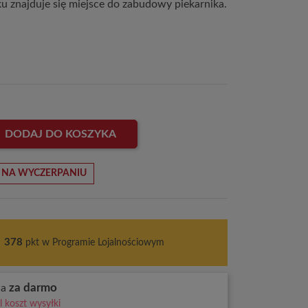
ku znajduje się miejsce do zabudowy piekarnika.
DODAJ DO KOSZYKA
 NA WYCZERPANIU
s
378
pkt w Programie Lojalnościowym
za darmo
wa
 koszt wysyłki