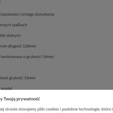
:
echanizmem cichego domykania
órnych szafkach
afek dolnych
chrom długość 128mm
a laminowana o grubości 16mm
ołysk grubość 16mm
 popiel
y Twoją prywatność
u i blatu
ej stronie stosujemy pliki cookies i podobne technologie, które
edawany osobno