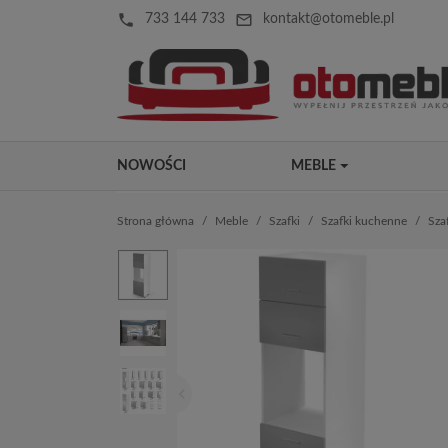
local_phone
mail_outline
733 144 733
kontakt@otomeble.pl
NOWOŚCI
MEBLE
Strona główna
Meble
Szafki
Szafki kuchenne
Sza