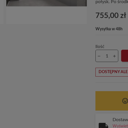
połysk. Po środ
755,00 zł
Wysyłka w 48h
Ilość
DOSTĘPNY ALE
tag_face
Dosta
Wyświetl