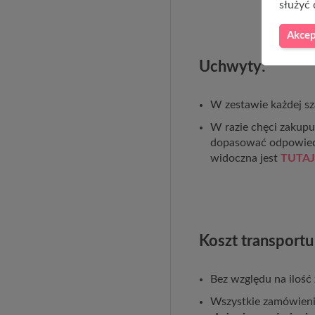
służyć 
Akcep
Uchwyty:
W zestawie każdej sz
W razie chęci zakup
dopasować odpowied
widoczna jest
TUTAJ
Koszt transportu
Bez względu na ilość
Wszystkie zamówienia