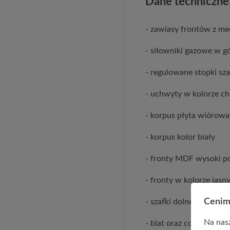
Dane techniczne
- zawiasy frontów z m
- siłowniki gazowe w g
- regulowane stopki sz
- uchwyty w kolorze 
- korpus płyta wiórow
- korpus kolor biały
- fronty MDF wysoki p
- fronty w kolorze jasny
Cenim
- szafki dolne bez cokoł
Na nasz
- blat oraz cokół sprz