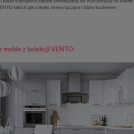
i koszt transportu będzie zmniejszany do 95zł dotyczy to szafek 
ENTO takich jak cokoły, listwy łączące i blaty kuchenne.
e meble z kolekcji VENTO: