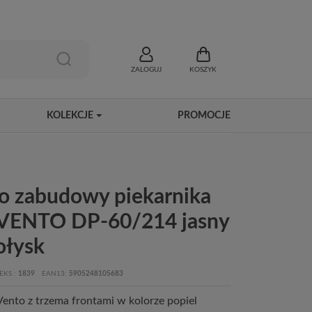
ZALOGUJ
KOSZYK
KOLEKCJE
PROMOCJE
do zabudowy piekarnika
VENTO DP-60/214 jasny
ołysk
EKS
1839
EAN13
5905248105683
ento z trzema frontami w kolorze popiel