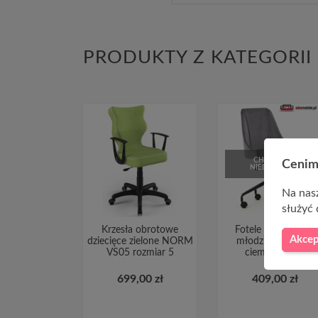
PRODUKTY Z KATEGORII
CHWILOWO
Cenim
NIEDOSTĘPNY
Na nasz
służyć 
Krzesła obrotowe
Fotele biurowe dla
Akcep
dziecięce zielone NORM
młodzieży BREAK
VS05 rozmiar 5
ciemny popiel
699,00 zł
409,00 zł