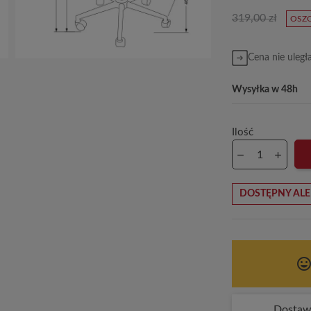
319,00 zł
OSZC
Cena nie uległ
Wysyłka w 48h
Ilość
DOSTĘPNY ALE
tag_face
Dosta