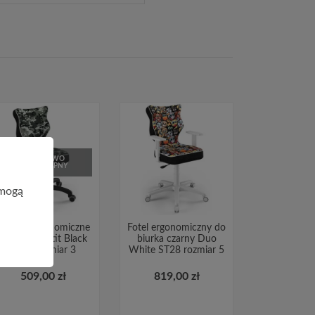
CHWILOWO
NIEDOSTĘPNY
 mogą
Krzesła ergonomiczne
Fotel ergonomiczny do
dla dzieci Petit Black
biurka czarny Duo
ST33 rozmiar 3
White ST28 rozmiar 5
509,00 zł
819,00 zł