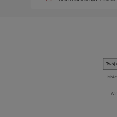
Możes
Wpi