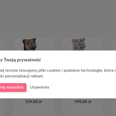
y Twoją prywatność
ej stronie stosujemy pliki cookies i podobne technologie, które
do personalizacji reklam.
Fotel obrotowy dla
Fotel dziecięcy różowy
tuj wszystkie
Ustawienia
dziecka czarny Petit
w motyle Petit Grey
black ST28 rozmiar 3
ST31 rozmiar 3
559,00 zł
599,00 zł