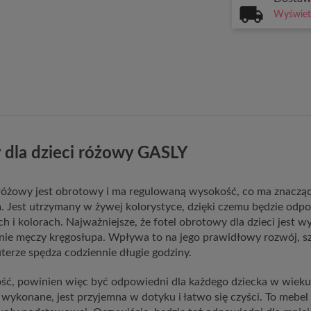
Wyświetl
 dla dzieci różowy GASLY
óżowy jest obrotowy i ma regulowaną wysokość, co ma znacz
im. Jest utrzymany w żywej kolorystyce, dzięki czemu będzie od
ch i kolorach. Najważniejsze, że fotel obrotowy dla dzieci jest 
nie męczy kręgosłupa. Wpływa to na jego prawidłowy rozwój, szc
terze spędza codziennie długie godziny.
ć, powinien więc być odpowiedni dla każdego dziecka w wieku 
o wykonane, jest przyjemna w dotyku i łatwo się czyści. To mebel