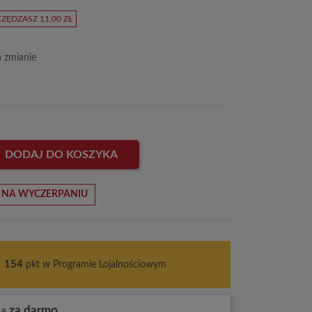
ZĘDZASZ 11,00 ZŁ
a zmianie
DODAJ DO KOSZYKA
 NA WYCZERPANIU
s
154
pkt w Programie Lojalnościowym
za darmo
wa