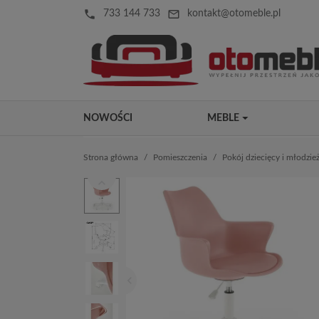
local_phone
mail_outline
733 144 733
kontakt@otomeble.pl
NOWOŚCI
MEBLE
Strona główna
Pomieszczenia
Pokój dziecięcy i młodzi