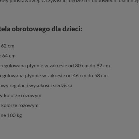
zkoły podstawowej. Oczywiście, będzie też odpowiedni dla mniejs
otela obrotowego dla dzieci:
: 62 cm
: 64 cm
regulowana płynnie w zakresie od 80 cm do 92 cm
regulowana płynnie w zakresie od 46 cm do 58 cm
y regulacji wysokości siedziska
w kolorze różowym
w kolorze różowym
ne 100 kg