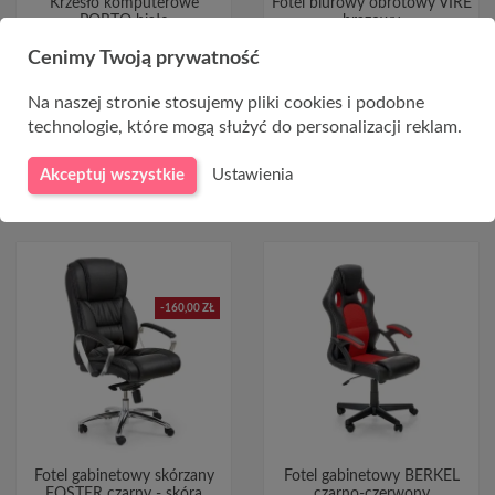
Krzesło komputerowe
Fotel biurowy obrotowy VIRE
PORTO białe
brązowy
Cenimy Twoją prywatność
349,00 zł
325,00 zł
Na naszej stronie stosujemy pliki cookies i podobne
technologie, które mogą służyć do personalizacji reklam.
Akceptuj wszystkie
Ustawienia
-160,00 ZŁ
Fotel gabinetowy skórzany
Fotel gabinetowy BERKEL
FOSTER czarny - skóra
czarno-czerwony