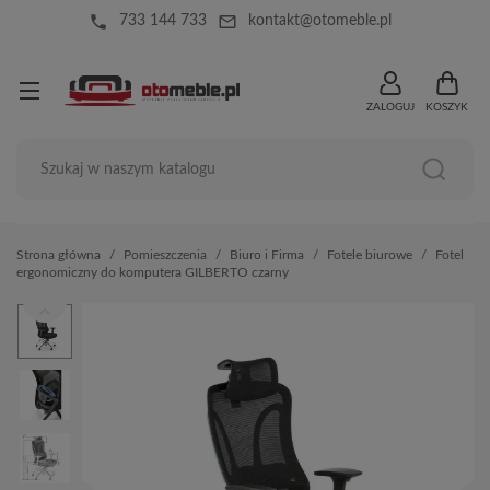
local_phone
mail_outline
733 144 733
kontakt@otomeble.pl
ZALOGUJ
KOSZYK
Strona główna
Pomieszczenia
Biuro i Firma
Fotele biurowe
Fotel
ergonomiczny do komputera GILBERTO czarny