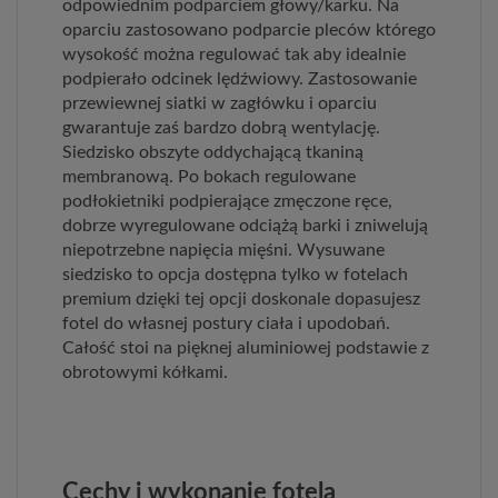
odpowiednim podparciem głowy/karku. Na
oparciu zastosowano podparcie pleców którego
wysokość można regulować tak aby idealnie
podpierało odcinek lędźwiowy. Zastosowanie
przewiewnej siatki w zagłówku i oparciu
gwarantuje zaś bardzo dobrą wentylację.
Siedzisko obszyte oddychającą tkaniną
membranową. Po bokach regulowane
podłokietniki podpierające zmęczone ręce,
dobrze wyregulowane odciążą barki i zniwelują
niepotrzebne napięcia mięśni. Wysuwane
siedzisko to opcja dostępna tylko w fotelach
premium dzięki tej opcji doskonale dopasujesz
fotel do własnej postury ciała i upodobań.
Całość stoi na pięknej aluminiowej podstawie z
obrotowymi kółkami.
Cechy i wykonanie fotela