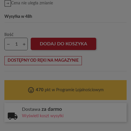
Cena nie uległa zmianie
Wysyłka w 48h
Ilość
DODAJ DO KOSZYKA
DOSTĘPNY OD RĘKI NA MAGAZYNIE
tag_faces
470
pkt w Programie Lojalnościowym
za darmo
Dostawa
Wyświetl koszt wysyłki