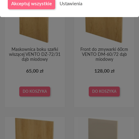
Akceptuj wszystkie
Ustawienia
Maskownica boku szafki
Front do zmywarki 60cm
wiszącej VENTO DZ-72/31
VENTO DM-60/72 dąb
dąb miodowy
miodowy
65,00 zł
128,00 zł
DO KOSZYKA
DO KOSZYKA