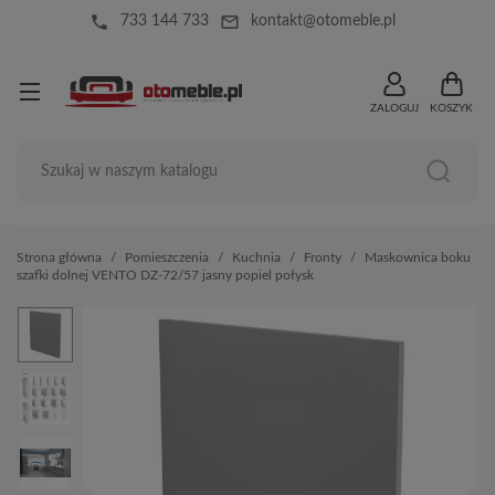
local_phone
mail_outline
733 144 733
kontakt@otomeble.pl
ZALOGUJ
KOSZYK
Strona główna
Pomieszczenia
Kuchnia
Fronty
Maskownica boku
szafki dolnej VENTO DZ-72/57 jasny popiel połysk