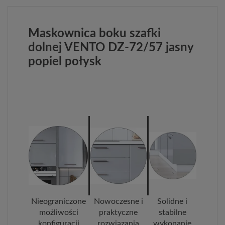
Maskownica boku szafki
dolnej VENTO DZ-72/57 jasny
popiel połysk
Nieograniczone
Nowoczesne i
Solidne i
możliwości
praktyczne
stabilne
konfiguracji
rozwiązania
wykonanie