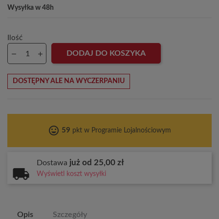
Wysyłka w 48h
Ilość
DODAJ DO KOSZYKA
DOSTĘPNY ALE NA WYCZERPANIU
tag_faces
59
pkt w Programie Lojalnościowym
już od 25,00 zł
Dostawa
Wyświetl koszt wysyłki
Opis
Szczegóły