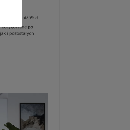
ie większy niż 95zł
ędą korygowane
po
jak i pozostałych