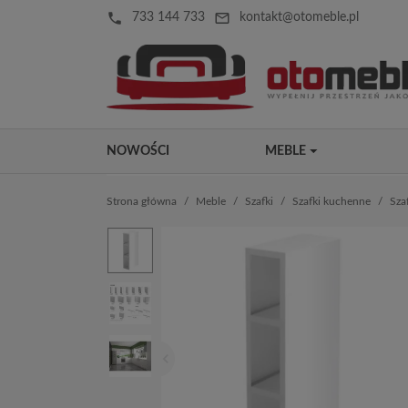
local_phone
mail_outline
733 144 733
kontakt@otomeble.pl
NOWOŚCI
MEBLE
Strona główna
Meble
Szafki
Szafki kuchenne
Sza