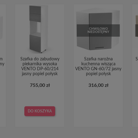
CHWILOWO
NIEDOSTĘPNY
cm
Szafka do zabudowy
Szafka narożna
S
ny
piekarnika wysoka
kuchenna wisząca
VENTO DP-60/214
VENTO GN-60/72 jasny
jasny popiel połysk
popiel połysk
755,00 zł
316,00 zł
DO KOSZYKA