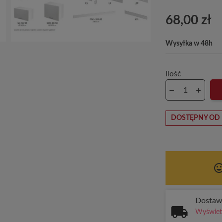
68,00 zł
Wysyłka w 48h
Ilość
DOSTĘPNY OD 
tag_fa
Dosta
Wyświetl