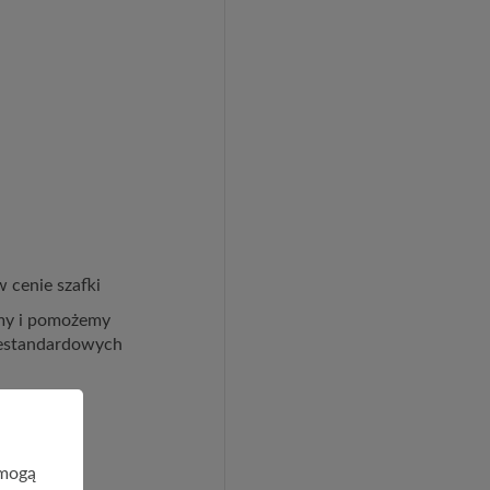
 cenie szafki
imy i pomożemy
iestandardowych
 mogą