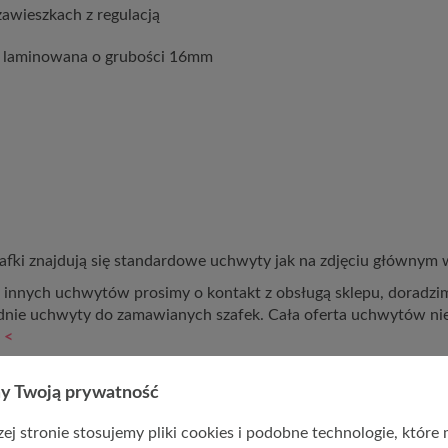
awieszkach z regulacją
a laminowana o grubości 16mm
afki znajdują się standardowe uchwyty jak na zdjęciu głównym w
u innych uchwytów prosimy o kontakt z obsługą sklepu, doradz
nie uchwyty do zamawianych szafek. Cała oferta uchwytów n
 <
y Twoją prywatność
ej stronie stosujemy pliki cookies i podobne technologie, które