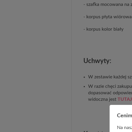
- szafka mocowana na z
- korpus płyta wiórow
- korpus kolor biały
Uchwyty:
W zestawie każdej sz
W razie chęci zakup
dopasować odpowied
widoczna jest
TUTAJ
Cenim
Na nasz