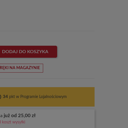
DODAJ DO KOSZYKA
RĘKI NA MAGAZYNIE
ces
34
pkt w Programie Lojalnościowym
już od 25,00 zł
wa
 koszt wysyłki