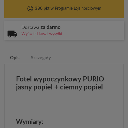
tag_faces
380
pkt w Programie Lojalnościowym
za darmo
Dostawa
Wyświetl koszt wysyłki
Opis
Szczegóły
Fotel wypoczynkowy PURIO
jasny popiel + ciemny popiel
Wymiary: