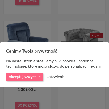
DO KOSZYKA
-50,00 ZŁ
CHWILOWO NIEDOSTĘPNY
Cenimy Twoją prywatność
Na naszej stronie stosujemy pliki cookies i podobne
technologie, które mogą służyć do personalizacji reklam.
Fotel wypoczynkowy
Fotel chesterfield ERIKSEN
rozkładany BARD ciemny
szary (popielaty)
Akceptuj wszystkie
Ustawienia
niebieski
969,00 zł
1 019,00 zł
1 309,00 zł
DO KOSZYKA