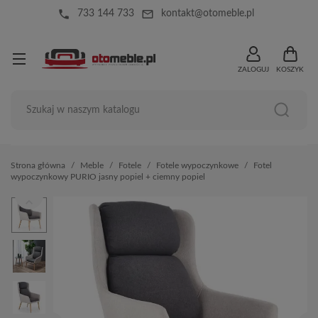
local_phone
mail_outline
733 144 733
kontakt@otomeble.pl
ZALOGUJ
KOSZYK
Strona główna
Meble
Fotele
Fotele wypoczynkowe
Fotel
wypoczynkowy PURIO jasny popiel + ciemny popiel