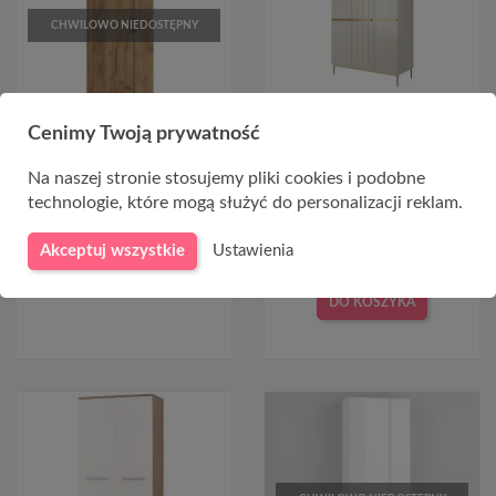
CHWILOWO NIEDOSTĘPNY
Cenimy Twoją prywatność
Mała szafa do przedpokoju
Szafa Nicole 150 cm -
GAMA 20 dąb craft złoty
kaszmir / złote nóżki
Na naszej stronie stosujemy pliki cookies i podobne
technologie, które mogą służyć do personalizacji reklam.
865,00 zł
3 990,00 zł
Akceptuj wszystkie
Ustawienia
DO KOSZYKA