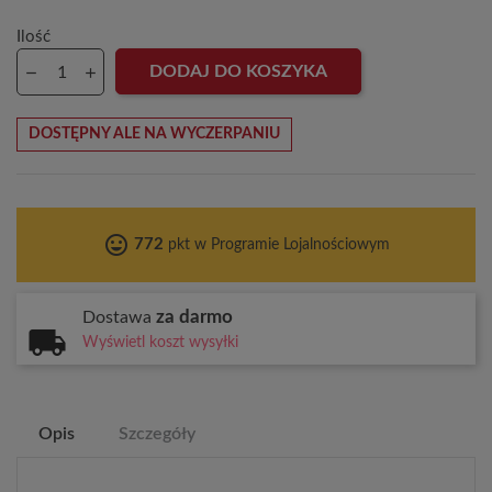
Ilość
DODAJ DO KOSZYKA
DOSTĘPNY ALE NA WYCZERPANIU
tag_faces
772
pkt w Programie Lojalnościowym
za darmo
Dostawa
Wyświetl koszt wysyłki
Opis
Szczegóły