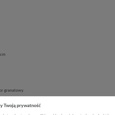
 cm
lor granatowy
/ złoty
y Twoją prywatność