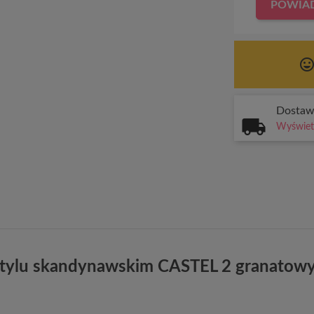
POWIAD
tag_face
Dosta
Wyświetl
stylu skandynawskim CASTEL 2 granatowy