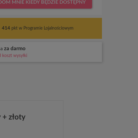
OM MNIE KIEDY BĘDZIE DOSTĘPNY
s
414
pkt w Programie Lojalnościowym
za darmo
wa
 koszt wysyłki
 + złoty