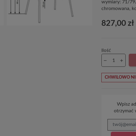
wymiary: 71/79/
chromowana, kol
827,00 zł
Ilość
CHWILOWO NI
Wpisz adr
otrzymać 