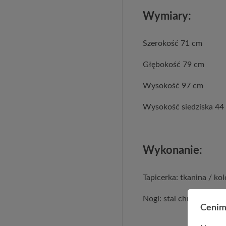
Wymiary:
Szerokość 71 cm
Głębokość 79 cm
Wysokość 97 cm
Wysokość siedziska 44
Wykonanie:
Tapicerka: tkanina / ko
Nogi: stal chromowana 
Cenim