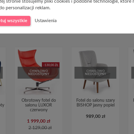
ej stronie stosujemy pliki cookies i podobne technologie, które
do personalizacji reklam.
tuj wszystkie
Ustawienia
-130,00 ZŁ
CHWILOWO
CHWILOWO
NIEDOSTĘPNY
NIEDOSTĘPNY
Obrotowy fotel do
Fotel do salonu szary
oty
salonu LUXOR
BISHOP jasny popiel
czerwony
989,00 zł
1 999,00 zł
2 129,00 zł