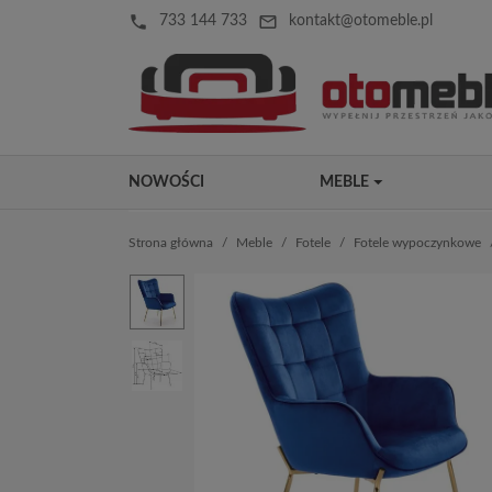
local_phone
mail_outline
733 144 733
kontakt@otomeble.pl
NOWOŚCI
MEBLE
Strona główna
Meble
Fotele
Fotele wypoczynkowe