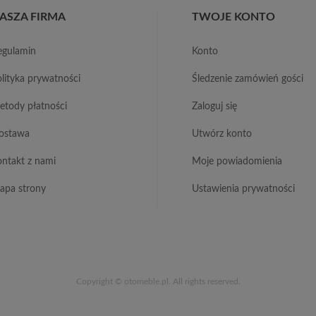
ASZA FIRMA
TWOJE KONTO
regulamin
konto
polityka prywatności
śledzenie zamówień gości
metody płatności
zaloguj się
dostawa
utwórz konto
kontakt z nami
moje powiadomienia
mapa strony
ustawienia prywatności
Copyright © otomeble.pl. All rights reserved.