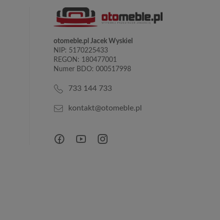
otomeble.pl Jacek Wyskiel
NIP: 5170225433
REGON: 180477001
Numer BDO: 000517998
733 144 733
kontakt@otomeble.pl