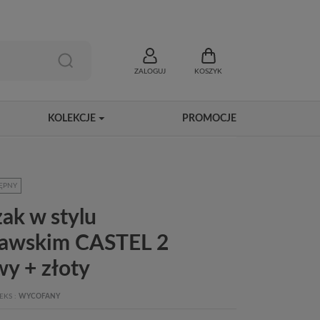
ZALOGUJ
KOSZYK
KOLEKCJE
PROMOCJE
ĘPNY
zak w stylu
awskim CASTEL 2
y + złoty
EKS
WYCOFANY