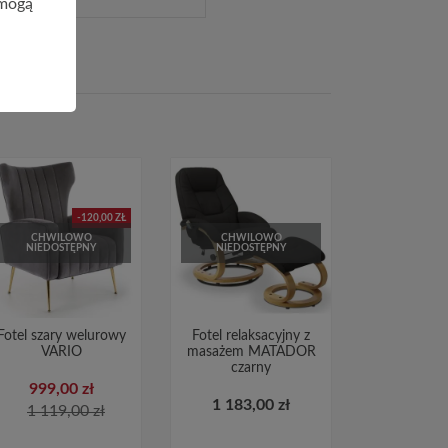
 mogą
-120,00 ZŁ
CHWILOWO
CHWILOWO
NIEDOSTĘPNY
NIEDOSTĘPNY
Fotel szary welurowy
Fotel relaksacyjny z
VARIO
masażem MATADOR
czarny
999,00 zł
1 183,00 zł
1 119,00 zł