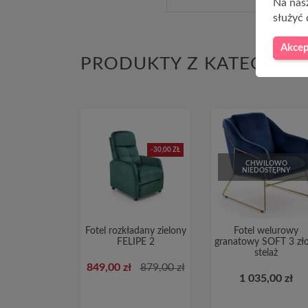
Na nasz
służyć 
Akcep
PRODUKTY Z KATEGORII
-30,00 ZŁ
CHWILOWO
NIEDOSTĘPNY
Fotel rozkładany zielony
Fotel welurowy
FELIPE 2
granatowy SOFT 3 zł
stelaż
849,00 zł
879,00 zł
1 035,00 zł