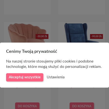
-50,00 ZŁ
-90,00 ZŁ
Cenimy Twoją prywatność
Na naszej stronie stosujemy pliki cookies i podobne
technologie, które mogą służyć do personalizacji reklam.
Fotel muszelka różowy
Rozkładany fotel uszak
Akceptuj wszystkie
Ustawienia
AMORINITO
AGUSTIN granatowy
769,00 zł
819,00 zł
1 069,00 zł
1 159,00 zł
DO KOSZYKA
DO KOSZYKA