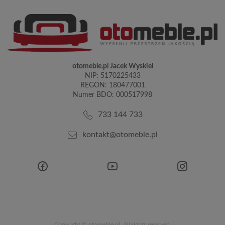
otomeble.pl Jacek Wyskiel
NIP: 5170225433
REGON: 180477001
Numer BDO: 000517998
733 144 733
kontakt@otomeble.pl
Copyright © otomeble.pl. All rights reserved.