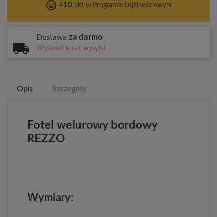
tag_faces
410
pkt w Programie Lojalnościowym
za darmo
Dostawa
Wyświetl koszt wysyłki
Opis
Szczegóły
Fotel welurowy bordowy
REZZO
Wymiary: