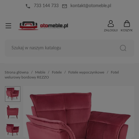
local_phone
mail_outline
733 144 733
kontakt@otomeble.pl
ZALOGUJ
KOSZYK
Strona główna
Meble
Fotele
Fotele wypoczynkowe
Fotel
welurowy bordowy REZZO