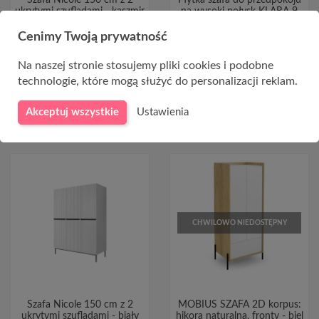
Szafa Nicole 150 cm z 2
Płytka szafa do przedpokoju
ukrytymi szufladami - kaszmir
na wysoki połysk KLARA 9
/ złote nóżki
Cenimy Twoją prywatność
1 077,00 zł
4 480,00 zł
Na naszej stronie stosujemy pliki cookies i podobne
technologie, które mogą służyć do personalizacji reklam.
DO KOSZYKA
Akceptuj wszystkie
Ustawienia
CHWILOWO NIEDOSTĘPNY
Szafa Nicole 150 cm z 2
MOBIUS SZAFA 2D korpus:
ukrytymi szufladami - biały
hikora naturalna, fronty - biel