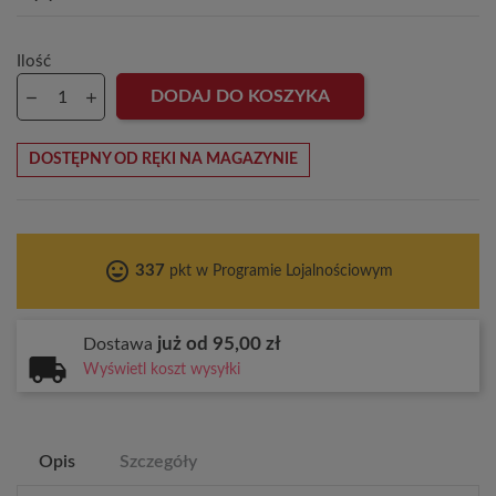
Ilość
DODAJ DO KOSZYKA
DOSTĘPNY OD RĘKI NA MAGAZYNIE
tag_faces
337
pkt w Programie Lojalnościowym
już od 95,00 zł
Dostawa
Wyświetl koszt wysyłki
Opis
Szczegóły