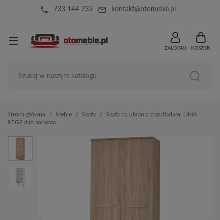
local_phone
mail_outline
733 144 733
kontakt@otomeble.pl
ZALOGUJ
KOSZYK
Strona główna
Meble
Szafy
Szafa na ubrania z szufladami LIMA
REG2 dąb sonoma