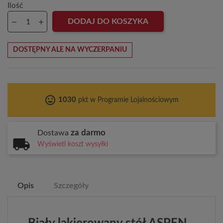
Ilość
DODAJ DO KOSZYKA
DOSTĘPNY ALE NA WYCZERPANIU
tag_faces
1030
pkt w Programie Lojalnościowym
za darmo
Dostawa
Wyświetl koszt wysyłki
Opis
Szczegóły