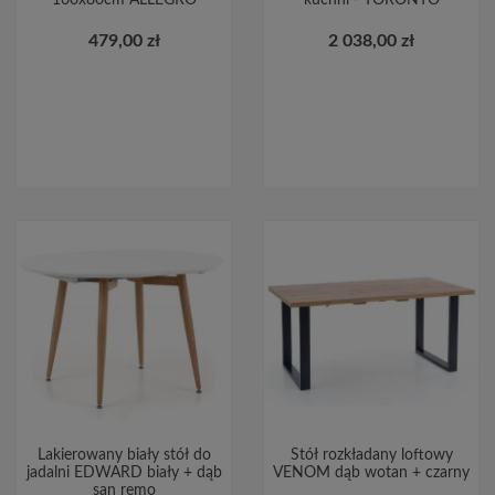
479,00 zł
2 038,00 zł
Lakierowany biały stół do
Stół rozkładany loftowy
jadalni EDWARD biały + dąb
VENOM dąb wotan + czarny
san remo