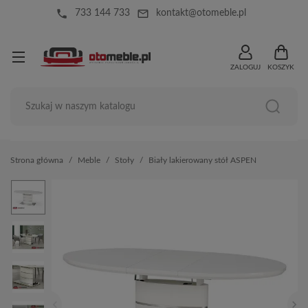
local_phone
mail_outline
733 144 733
kontakt@otomeble.pl
ZALOGUJ
KOSZYK
Strona główna
Meble
Stoły
Biały lakierowany stół ASPEN