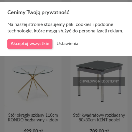
1 549,00 zł
1 549,00 zł
Cenimy Twoją prywatność
Na naszej stronie stosujemy pliki cookies i podobne
DO KOSZYKA
DO KOSZYKA
technologie, które mogą służyć do personalizacji reklam.
Akceptuj wszystkie
Ustawienia
CHWILOWO NIEDOSTĘPNY
Stół okrągły szklany 110cm
Stół kwadratowy rozkładany
RONDO bezbarwny + złoty
80x80cm KENT popiel
699,00 zł
789,00 zł