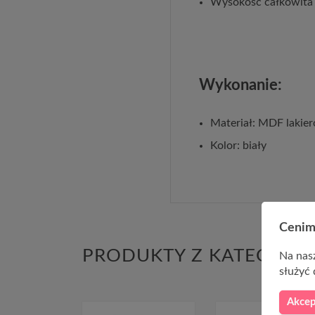
Wysokość całkowita
Wykonanie:
Materiał: MDF lakier
Kolor: biały
Cenim
PRODUKTY Z KATEGORII
Na nasz
służyć 
Akcep