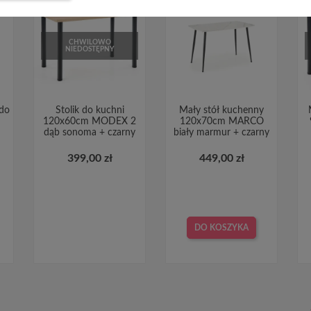
CHWILOWO
NIEDOSTĘPNY
 do
Stolik do kuchni
Mały stół kuchenny
120x60cm MODEX 2
120x70cm MARCO
dąb sonoma + czarny
biały marmur + czarny
399,00 zł
449,00 zł
DO KOSZYKA