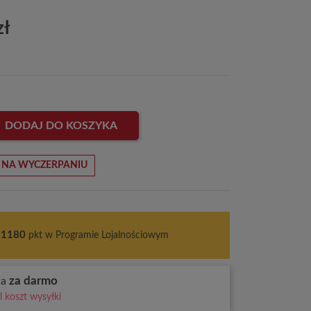
zł
DODAJ DO KOSZYKA
 NA WYCZERPANIU
1180
pkt w Programie Lojalnościowym
za darmo
wa
 koszt wysyłki