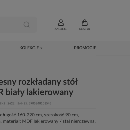
ZALOGUJ
KOSZYK
KOLEKCJE
PROMOCJE
sny rozkładany stół
biały lakierowany
EKS
2622
EAN13
5905248101548
, długość 160-220 cm, szerokość 90 cm,
 materiał: MDF lakierowany / stal nierdzewna,