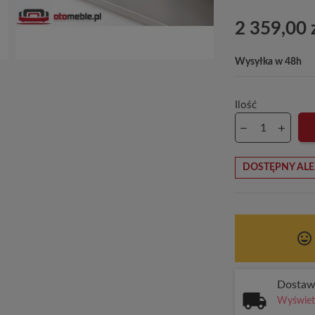
2 359,00 
Wysyłka w 48h
Ilość
DOSTĘPNY ALE
tag_faces
Dosta
Wyświetl