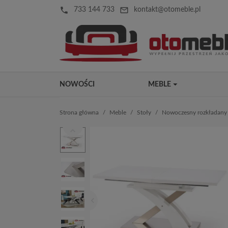
local_phone
mail_outline
733 144 733
kontakt@otomeble.pl
NOWOŚCI
MEBLE
Strona główna
Meble
Stoły
Nowoczesny rozkładany 