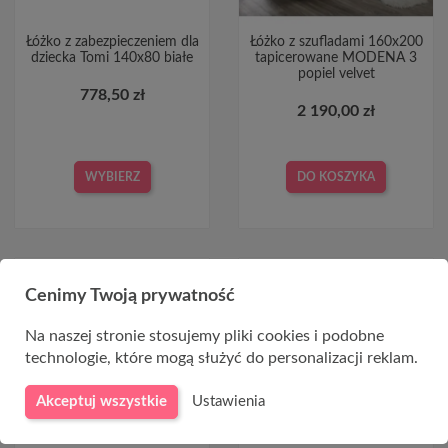
Łóżko z zabezpieczeniem dla
Łóżko z szufladami 160x200
dziecka Tomi 140x80 białe
tapicerowane MODENA 3
popiel velvet
778,50 zł
2 190,00 zł
WYBIERZ
DO KOSZYKA
Cenimy Twoją prywatność
Na naszej stronie stosujemy pliki cookies i podobne
CHWILOWO NIEDOSTĘPNY
technologie, które mogą służyć do personalizacji reklam.
Akceptuj wszystkie
Ustawienia