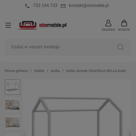
local_phone
mail_outline
733 144 733
kontakt@otomeble.pl
ZALOGUJ
KOSZYK
Strona główna
Meble
Łóżka
Łóżko domek 200x90cm BELLA białe