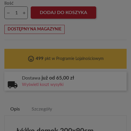
Ilość
DODAJ DO KOSZYKA
DOSTĘPNY NA MAGAZYNIE
tag_faces
499
pkt w Programie Lojalnościowym
już od 65,00 zł
Dostawa
Wyświetl koszt wysyłki
Opis
Szczegóły