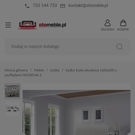
local_phone
mail_outline
733 144 733
kontakt@otomeble.pl
ZALOGUJ
KOSZYK
Strona główna
Meble
Łóżka
Łóżko biała ekoskóra 160x200 z
szufladami MODENA 2