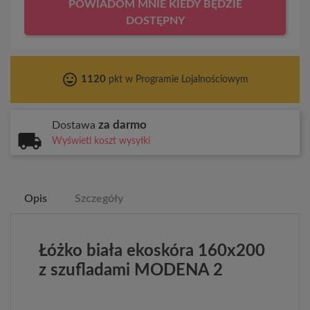
POWIADOM MNIE KIEDY BĘDZIE
DOSTĘPNY
tag_faces
1120
pkt w Programie Lojalnościowym
za darmo
Dostawa
Wyświetl koszt wysyłki
Opis
Szczegóły
Łóżko biała ekoskóra 160x200
z szufladami MODENA 2