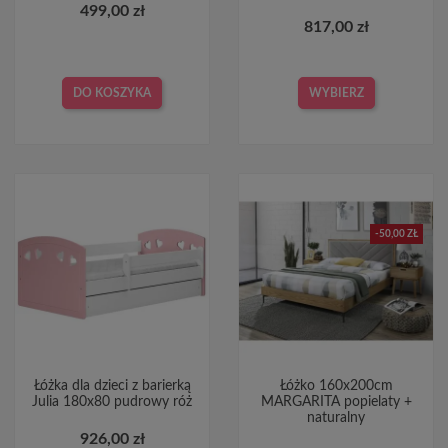
499,00 zł
817,00 zł
DO KOSZYKA
WYBIERZ
-50,00 ZŁ
Łóżka dla dzieci z barierką
Łóżko 160x200cm
Julia 180x80 pudrowy róż
MARGARITA popielaty +
naturalny
926,00 zł