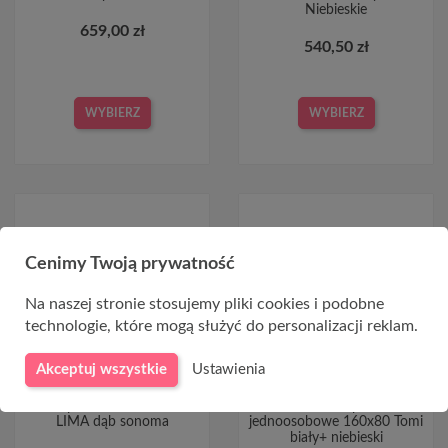
Niebieskie
659,00 zł
540,50 zł
WYBIERZ
WYBIERZ
Cenimy Twoją prywatność
Na naszej stronie stosujemy pliki cookies i podobne
technologie, które mogą służyć do personalizacji reklam.
Akceptuj wszystkie
Ustawienia
Łóżko pod materac 90x200
Łóżka do spania
LIMA dąb sonoma
jednoosobowe 160x80 Tomi
biały+ niebieski