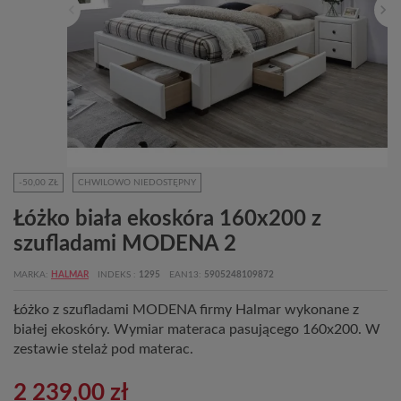
-50,00 ZŁ
CHWILOWO NIEDOSTĘPNY
Łóżko biała ekoskóra 160x200 z
szufladami MODENA 2
MARKA
HALMAR
INDEKS
1295
EAN13
5905248109872
Łóżko z szufladami MODENA firmy Halmar wykonane z
białej ekoskóry. Wymiar materaca pasującego 160x200. W
zestawie stelaż pod materac.
2 239,00 zł