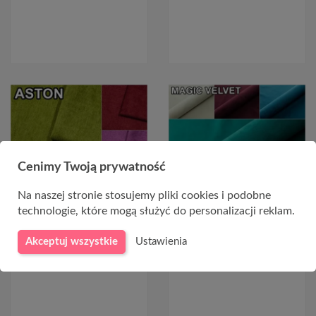
CHWILOWO NIEDOSTĘPNY
CHWILOWO NIEDOSTĘPNY
Cenimy Twoją prywatność
Na naszej stronie stosujemy pliki cookies i podobne
technologie, które mogą służyć do personalizacji reklam.
Kolekcja ASTON tkanina
Kolekcja MAGIC VELVET
Akceptuj wszystkie
Ustawienia
plusz
welur