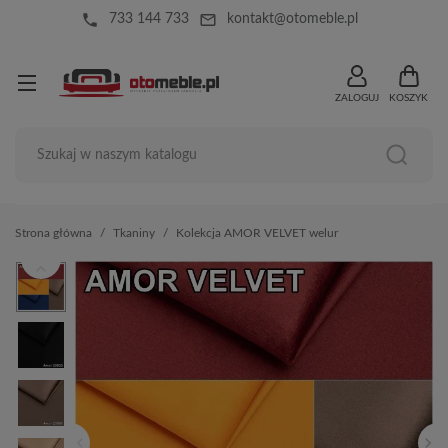
local_phone
mail_outline
733 144 733
kontakt@otomeble.pl
ZALOGUJ
KOSZYK
Strona główna
Tkaniny
Kolekcja AMOR VELVET welur