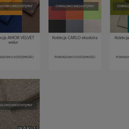
ILOWO NIEDOSTĘPNY
CHWILOWO NIEDOSTĘPNY
CHWILO
ekcja AMOR VELVET
Kolekcja CARLO ekoskóra
Kolekcj
welur
IADOM O DOSTĘPNOŚCI
POWIADOM O DOSTĘPNOŚCI
POWIADO
ILOWO NIEDOSTĘPNY