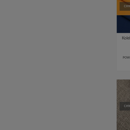
CHW
Kol
POW
CHW