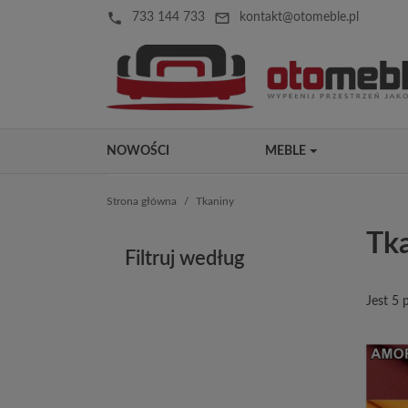
local_phone
mail_outline
733 144 733
kontakt@otomeble.pl
NOWOŚCI
MEBLE
Strona główna
Tkaniny
Tk
Filtruj według
Jest 5 