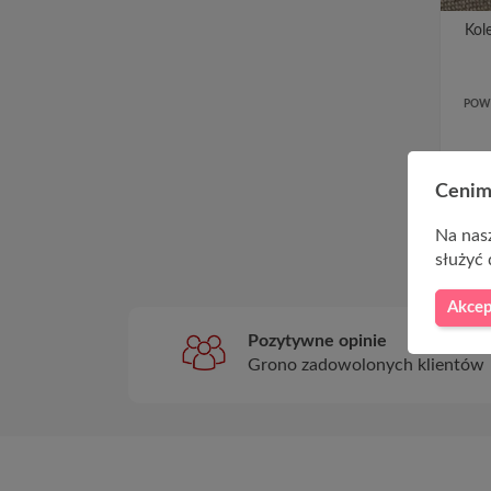
Kol
POW
Cenim
Pokazan
Na nasz
służyć 
Akcep
Pozytywne opinie
Grono zadowolonych klientów