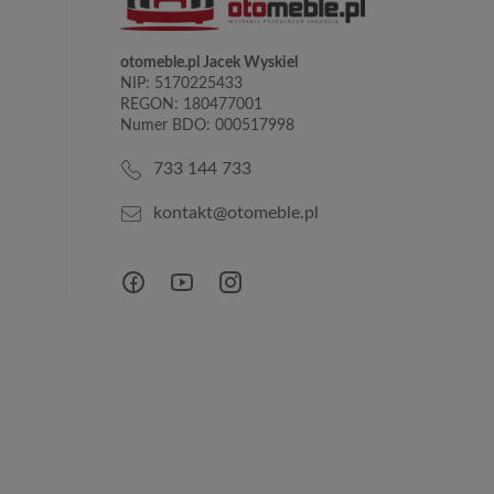
otomeble.pl Jacek Wyskiel
NIP: 5170225433
REGON: 180477001
Numer BDO: 000517998
733 144 733
kontakt@otomeble.pl