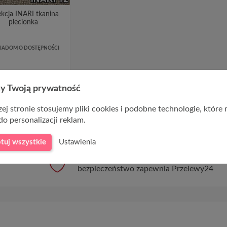
ekcja INARI tkanina
plecionka
IADOM O DOSTĘPNOŚCI
y Twoją prywatność
o 1-5 z 5 pozycji
ej stronie stosujemy pliki cookies i podobne technologie, które
do personalizacji reklam.
tuj wszystkie
Ustawienia
Bezpieczne płatności
bezpieczeństwo zapewnia Przelewy24