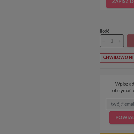
ZAPISZ 
Ilość
CHWILOWO NI
Wpisz adr
otrzymać 
POWIAD