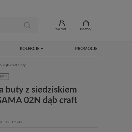
ZALOGUJ
KOSZYK
KOLEKCJE
PROMOCJE
 dąb craft złoty
ĘPNY
a buty z siedziskiem
AMA 02N dąb craft
NDEKS
1117#N