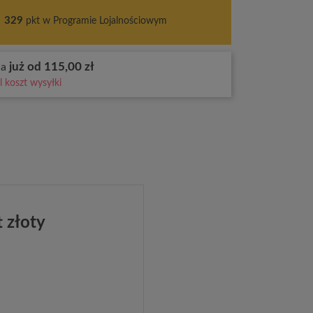
s
329
pkt w Programie Lojalnościowym
już od 115,00 zł
wa
 koszt wysyłki
 złoty