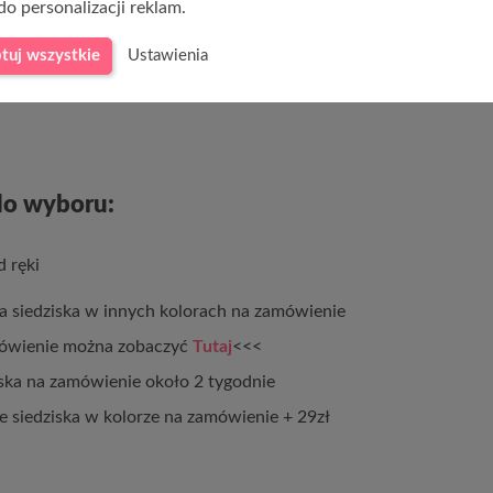
do personalizacji reklam.
wnątrz 33cm)
tuj wszystkie
Ustawienia
 siedziskiem: 48,5 cm
 do wyboru:
 siedziska w innych kolorach na zamówienie
mówienie można zobaczyć
Tutaj
<<<
iska na zamówienie około 2 tygodnie
 siedziska w kolorze na zamówienie + 29zł