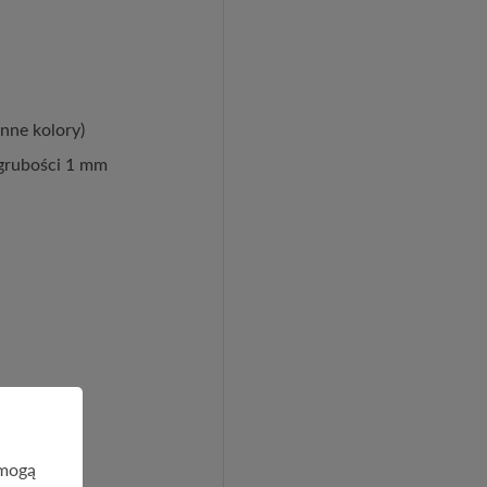
nne kolory)
 grubości 1 mm
 mogą