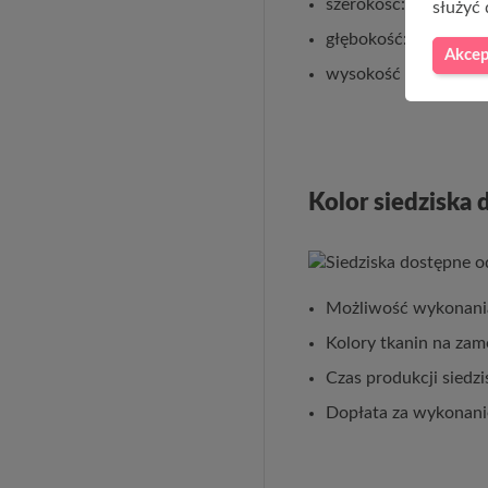
szerokość: 120cm
służyć 
głębokość: 35cm (we
Akcep
wysokość całkowita z
Kolor siedziska
Możliwość wykonania
Kolory tkanin na za
Czas produkcji siedz
Dopłata za wykonanie