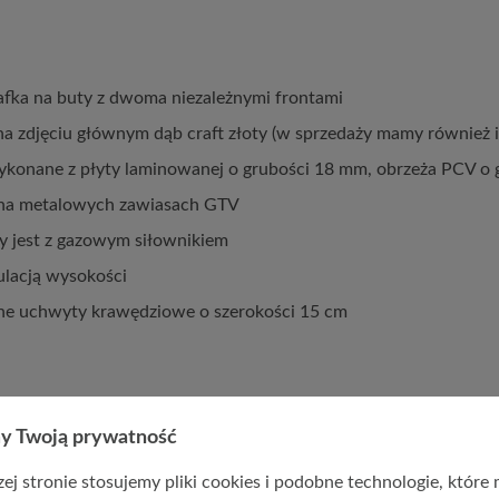
afka na buty z dwoma niezależnymi frontami
 na zdjęciu głównym dąb craft złoty (w sprzedaży mamy również i
wykonane z płyty laminowanej o grubości 18 mm, obrzeża PCV o
 na metalowych zawiasach GTV
y jest z gazowym siłownikiem
ulacją wysokości
e uchwyty krawędziowe o szerokości 15 cm
y Twoją prywatność
na buty:
ej stronie stosujemy pliki cookies i podobne technologie, które