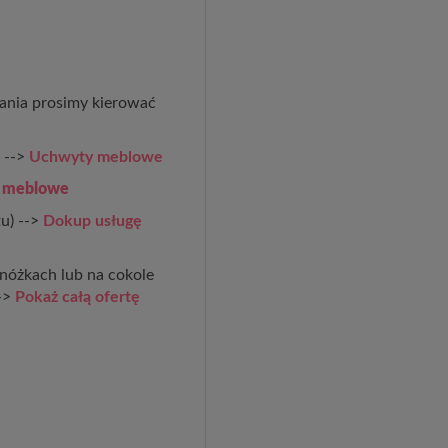
ania prosimy kierować
 -->
Uchwyty meblowe
i meblowe
u) -->
Dokup usługę
nóżkach lub na cokole
-->
Pokaż całą ofertę