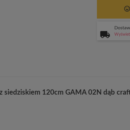
tag_face
Dosta
Wyświetl
 z siedziskiem 120cm GAMA 02N dąb craft