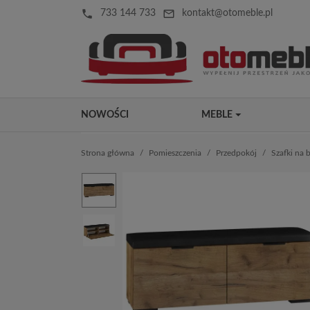
local_phone
mail_outline
733 144 733
kontakt@otomeble.pl
NOWOŚCI
MEBLE
Strona główna
Pomieszczenia
Przedpokój
Szafki na 