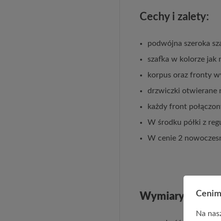
Cechy i zalety:
podwójna szeroka sz
szafka w kolorze jak
korpus oraz fronty 
drzwiczki otwierane
każdy front połączon
W środku półki z reg
W cenie 2 nowoczesn
Cenim
Wymiary szafki 
Na nasz