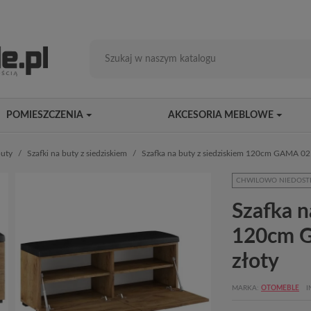
POMIESZCZENIA
AKCESORIA MEBLOWE
buty
Szafki na buty z siedziskiem
Szafka na buty z siedziskiem 120cm GAMA 02N
CHWILOWO NIEDOST
Szafka n
120cm G
złoty
MARKA
OTOMEBLE
I