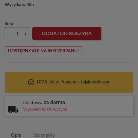
Wysyłka w 48h
Ilość
DODAJ DO KOSZYKA
DOSTĘPNY ALE NA WYCZERPANIU
tag_faces
1075
pkt w Programie Lojalnościowym
za darmo
Dostawa
Wyświetl koszt wysyłki
Opis
Szczegóły