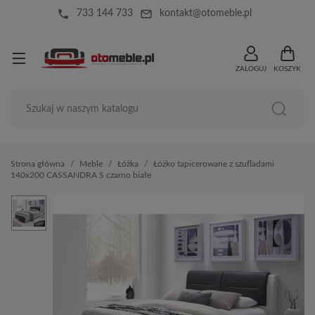
local_phone
mail_outline
733 144 733
kontakt@otomeble.pl
ZALOGUJ
KOSZYK
Strona główna
Meble
Łóżka
Łóżko tapicerowane z szufladami
140x200 CASSANDRA S czarno białe