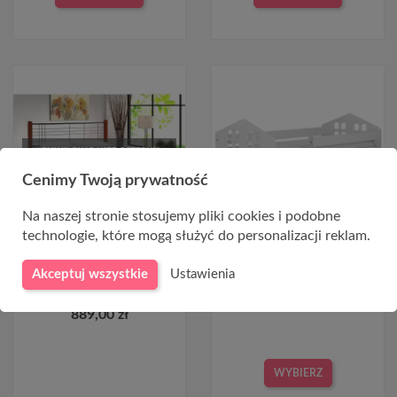
CHWILOWO NIEDOSTĘPNY
Cenimy Twoją prywatność
Na naszej stronie stosujemy pliki cookies i podobne
technologie, które mogą służyć do personalizacji reklam.
Łóżko metalowo drewniane
Łóżko pojedyncze 160x80 biel
160x200 VIERA czereśnia ant.
Kacper
Akceptuj wszystkie
Ustawienia
+ czarny
876,00 zł
889,00 zł
WYBIERZ