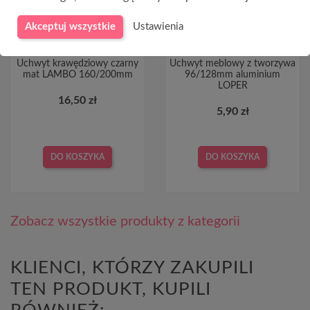
Akceptuj wszystkie
Ustawienia
Uchwyt krawędziowy czarny
Uchwyt meblowy z tworzywa
mat LAMBO 160/200mm
96/128mm aluminium
LOPER
16,50 zł
5,90 zł
DO KOSZYKA
DO KOSZYKA
Zobacz wszystkie produkty z kategorii
KLIENCI, KTÓRZY ZAKUPILI
TEN PRODUKT, KUPILI