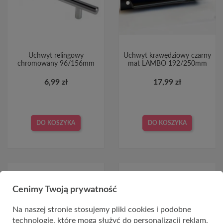
Uchwyt relingowy
Uchwyt krawędziowy czarny
chromowany 96/156mm
mat LAMBO 192/250mm
6,99 zł
17,99 zł
DO KOSZYKA
DO KOSZYKA
Cenimy Twoją prywatność
Na naszej stronie stosujemy pliki cookies i podobne
technologie, które mogą służyć do personalizacji reklam.