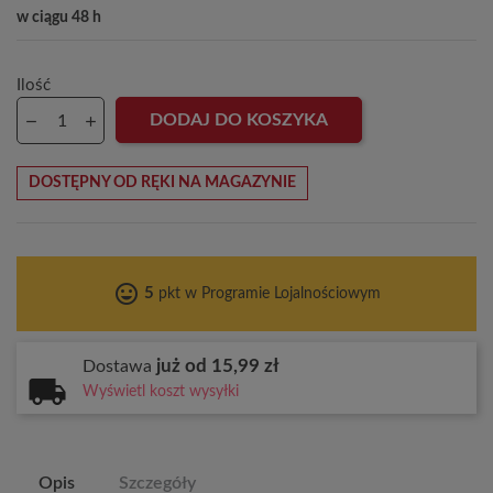
w ciągu 48 h
Ilość
DODAJ DO KOSZYKA
DOSTĘPNY OD RĘKI NA MAGAZYNIE
tag_faces
5
pkt w Programie Lojalnościowym
już od 15,99 zł
Dostawa
Wyświetl koszt wysyłki
Opis
Szczegóły