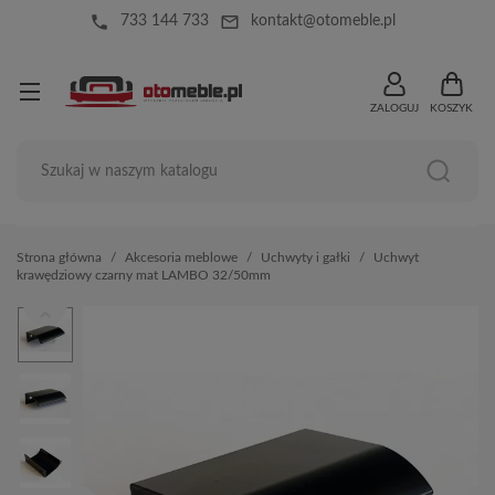
local_phone
mail_outline
733 144 733
kontakt@otomeble.pl
ZALOGUJ
KOSZYK
Strona główna
Akcesoria meblowe
Uchwyty i gałki
Uchwyt
krawędziowy czarny mat LAMBO 32/50mm