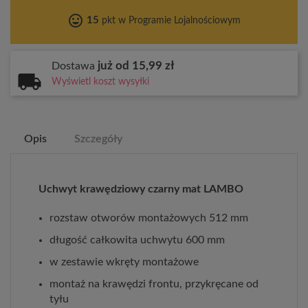
tag_faces
15
pkt w Programie Lojalnościowym
już od 15,99 zł
Dostawa
Wyświetl koszt wysyłki
Opis
Szczegóły
Uchwyt krawędziowy czarny mat LAMBO
rozstaw otworów montażowych 512 mm
długość całkowita uchwytu 600 mm
w zestawie wkręty montażowe
montaż na krawędzi frontu, przykręcane od
tyłu