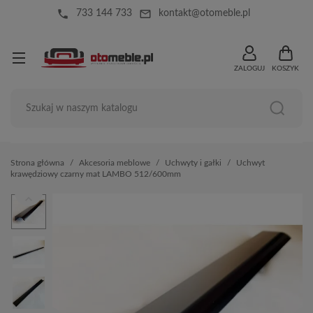
local_phone
mail_outline
733 144 733
kontakt@otomeble.pl
ZALOGUJ
KOSZYK
Strona główna
Akcesoria meblowe
Uchwyty i gałki
Uchwyt
krawędziowy czarny mat LAMBO 512/600mm