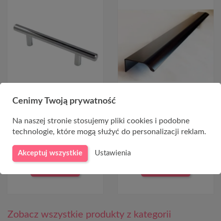
Cenimy Twoją prywatność
Uchwyt relingowy
Uchwyt krawędziowy czarny
chromowany 96/156mm
mat LAMBO 416/500mm
Na naszej stronie stosujemy pliki cookies i podobne
6,99 zł
25,99 zł
technologie, które mogą służyć do personalizacji reklam.
Akceptuj wszystkie
Ustawienia
DO KOSZYKA
DO KOSZYKA
Zobacz wszystkie produkty z kategorii