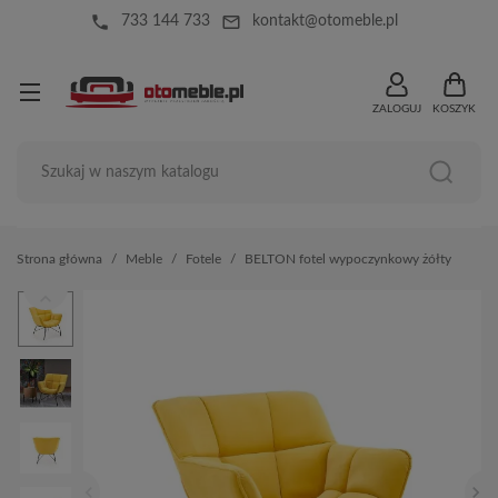
local_phone
mail_outline
733 144 733
kontakt@otomeble.pl
ZALOGUJ
KOSZYK
Strona główna
Meble
Fotele
BELTON fotel wypoczynkowy żółty