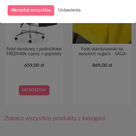
Akceptuj wszystkie
Ustawienia
CHWILOWO NIEDOSTĘPNY
Fotel obrotowy z podnóżkiem
Fotel skandynawski na
FREEMAN czarny + popielaty
wysokich nogach - SAGA
659,00 zł
869,00 zł
DO KOSZYKA
Zobacz wszystkie produkty z kategorii