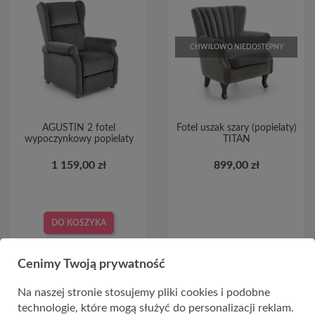
CHWILOWO NIEDOSTĘPNY
AGUSTIN 2 fotel
Fotel uszak szary (popielaty)
wypoczynkowy popielaty
TITAN
1 159,00 zł
899,00 zł
DO KOSZYKA
Cenimy Twoją prywatność
Na naszej stronie stosujemy pliki cookies i podobne
technologie, które mogą służyć do personalizacji reklam.