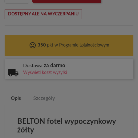
DOSTĘPNY ALE NA WYCZERPANIU
tag_faces
350
pkt w Programie Lojalnościowym
za darmo
Dostawa
Wyświetl koszt wysyłki
Opis
Szczegóły
BELTON fotel wypoczynkowy
żółty