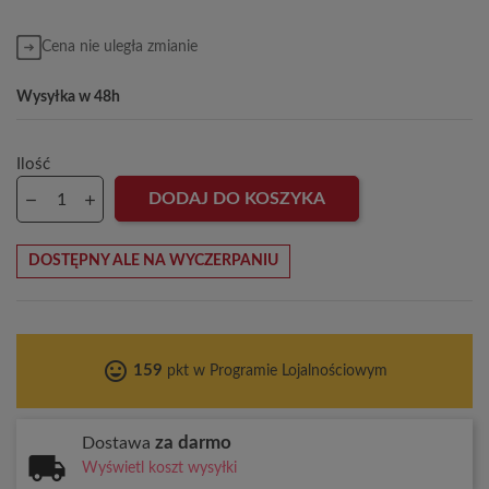
Cena nie uległa zmianie
Wysyłka w 48h
Ilość
DODAJ DO KOSZYKA
DOSTĘPNY ALE NA WYCZERPANIU
tag_faces
159
pkt w Programie Lojalnościowym
za darmo
Dostawa
Wyświetl koszt wysyłki