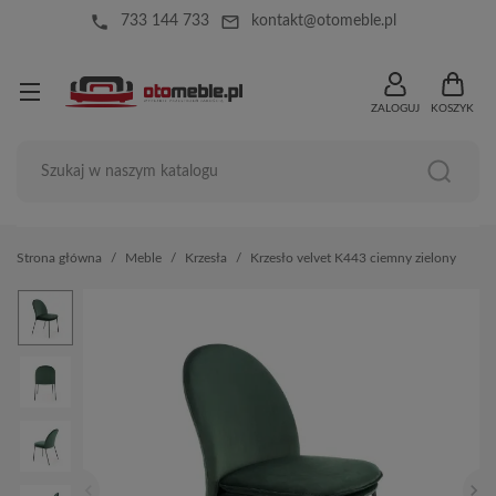
local_phone
mail_outline
733 144 733
kontakt@otomeble.pl
ZALOGUJ
KOSZYK
Strona główna
Meble
Krzesła
Krzesło velvet K443 ciemny zielony