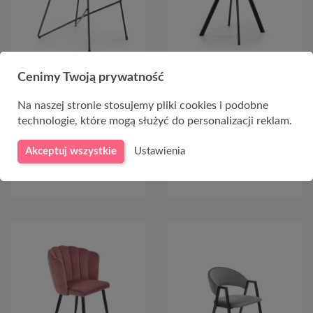
Krzesła welurowe butelkowa
Krzesła welurowe turkusowe
Cenimy Twoją prywatność
zieleń K454
K332
Na naszej stronie stosujemy pliki cookies i podobne
589,00 zł
249,00 zł
technologie, które mogą służyć do personalizacji reklam.
Akceptuj wszystkie
Ustawienia
DO KOSZYKA
DO KOSZYKA